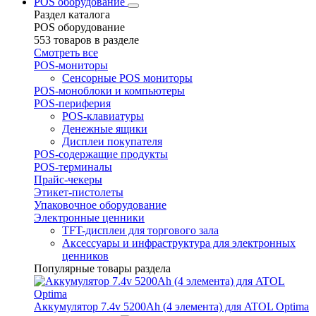
POS оборудование
Раздел каталога
POS оборудование
553 товаров в разделе
Смотреть все
POS-мониторы
Сенсорные POS мониторы
POS-моноблоки и компьютеры
POS-периферия
POS-клавиатуры
Денежные ящики
Дисплеи покупателя
POS-содержащие продукты
POS-терминалы
Прайс-чекеры
Этикет-пистолеты
Упаковочное оборудование
Электронные ценники
TFT-дисплеи для торгового зала
Аксессуары и инфраструктура для электронных
ценников
Популярные товары раздела
Аккумулятор 7.4v 5200Ah (4 элемента) для ATOL Optima