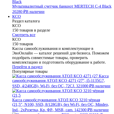
Мультивалютный счетчик банкнот MERTECH C-4 Black
20280 ₽
В наличии
КСО
Раздел каталога
КСО
150 товаров в разделе
Смотреть все
КСО
150 товаров
Кассы самообслуживания и комплектующие в
ЭвоОнлайн — каталог решений для бизнеса. Поможем
подобрать совместимые товары, проверить
комплектацию и подготовить оборудование к работе.
Перейти в раздел
Популярные товары
Касса
самообслуживания АТОЛ КСО 4271 (27", i5-1135G7,
SSD, 4/240GB), Wi-Fi, без ОС, 72CJ.
321000 ₽
В наличии
Касса самообслуживания АТОЛ КСО 3210 чёрная
(21,5", N100, SSD, 8/128GB), без Wi-Fi, без ОС, Mindeo,
Ind., 2хРозетка, Кр. ФР., MSR, cam.
142300 ₽
В наличии