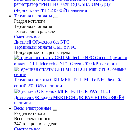
регистратор "РИТЕЙЛ-02Ф (У) USB/COM (ДЯ)"
(Черный, без ФН)
23500 ₽
В наличии
Терминалы оплаты
Раздел каталога
Терминалы оплаты
18 товаров в разделе
Смотреть все
Дисплей QR-кодов без NFC
Терминалы оплаты СБП с NFC
Популярные товары раздела
Терминал
оплаты СБП Mertech с NFC Green
2920 ₽
В наличии
Терминал оплаты СБП MERTECH Mini с NFC белый/
синий
2920 ₽
В наличии
Дисплей QR-кодов MERTECH QR-PAY BLUE
2840 ₽
В
наличии
Весы электронные
Раздел каталога
Весы электронные
247 товаров в разделе
Смотреть все