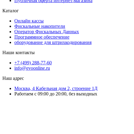
Публичная оферта интернет-магазина
Каталог
Онлайн кассы
Фискальные накопители
Оператор Фискальных Данных
Программное обеспечение
оборудование для штрихкодирования
Наши контакты
+7 (499) 288-77-60
info@evoonline.ru
Наш адрес
Москва, 4 Кабельная дом 2, строение 1Д
Работаем с 09:00 до 20:00, без выходных
ЭвоОнлайн поставляет онлайн-кассы, ТСД, сканеры и принтеры
этикеток для магазинов, складов и служб доставки.
Подбираем решения под маркировку и учёт, настраиваем
оборудование и интеграцию с учётными системами.