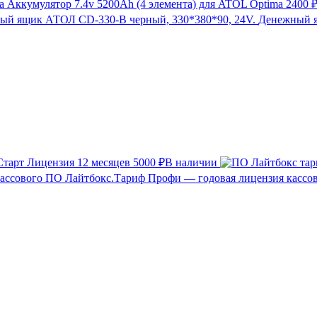
Аккумулятор 7.4v 5200Ah (4 элемента) для ATOL Optima
2400 
Денежный я
тарт Лицензия 12 месяцев
5000 ₽
В наличии
Лайтбокс.Тариф Профи — годовая лицензия кассо