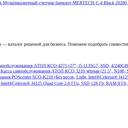
Мультивалютный счетчик банкнот MERTECH C-4 Black
20280
— каталог решений для бизнеса. Поможем подобрать совместим
мообслуживания АТОЛ КСО 4271 (27", i5-1135G7, SSD, 4/240GB),
Касса самообслуживания АТОЛ КСО 3210 чёрная (21,5", N100, SSD
 Intel®Celeron® J4125 Quad Core 2.0 ГГц, SSD 128 Гб, RAM 8 Гб,