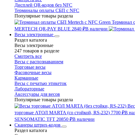
Дисплей QR-кодов без NFC
Терминалы оплаты СБП с NFC
Популярные товары раздела
Терминал 
MERTECH QR-PAY BLUE
2840 ₽
В наличии
Весы электронные
Раздел каталога
Весы электронные
247 товаров в разделе
Смотреть все
Весы с распознаванием
Торговые весы
Фасовочные весы
Карманные
Весы с печатью этикеток
Лабораторные
Аксессуары для весов
Популярные товары раздела
Вес
торговые АТОЛ MARTA (со стойкой, RS-232)
7700 ₽
В на
SENSOMATIC TFT
20850 ₽
В наличии
Сканеры штрих-кодов
Раздел каталога