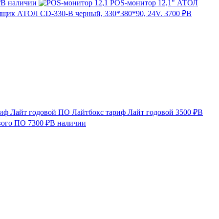
₽
В наличии
POS-монитор 12,1" АТОЛ
щик АТОЛ CD-330-B черный, 330*380*90, 24V.
3700 ₽
В
ПО Лайтбокс тариф Лайт годовой
3500 ₽
В
вого ПО
7300 ₽
В наличии