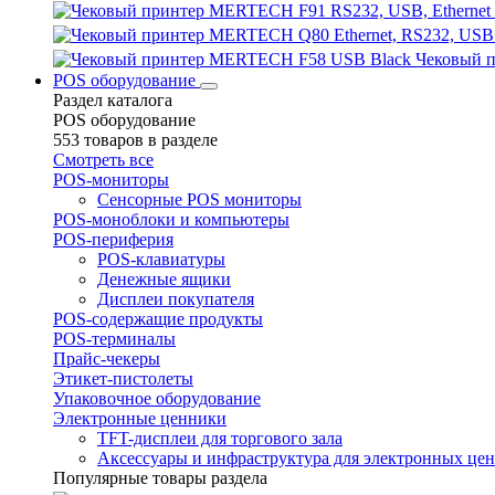
Чековый 
POS оборудование
Раздел каталога
POS оборудование
553 товаров в разделе
Смотреть все
POS-мониторы
Сенсорные POS мониторы
POS-моноблоки и компьютеры
POS-периферия
POS-клавиатуры
Денежные ящики
Дисплеи покупателя
POS-содержащие продукты
POS-терминалы
Прайс-чекеры
Этикет-пистолеты
Упаковочное оборудование
Электронные ценники
TFT-дисплеи для торгового зала
Аксессуары и инфраструктура для электронных це
Популярные товары раздела