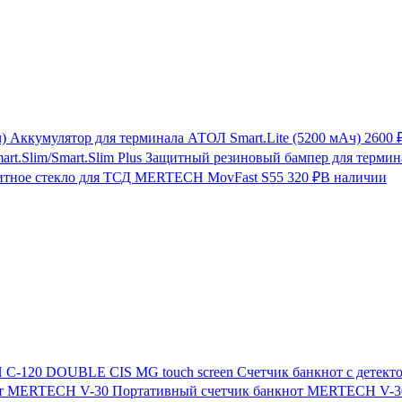
Аккумулятор для терминала АТОЛ Smart.Lite (5200 мАч)
2600 
Защитный резиновый бампер для термина
итное стекло для ТСД MERTECH MovFast S55
320 ₽
В наличии
Счетчик банкнот с дете
Портативный счетчик банкнот MERTECH V-3