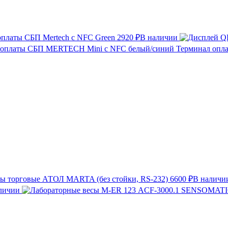
оплаты СБП Mertech с NFC Green
2920 ₽
В наличии
Терминал опл
ы торговые АТОЛ MARTA (без стойки, RS-232)
6600 ₽
В наличи
личии