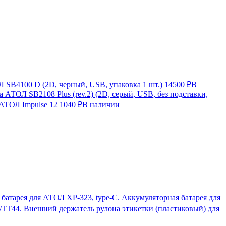
SB4100 D (2D, черный, USB, упаковка 1 шт.)
14500 ₽
В
 АТОЛ SB2108 Plus (rev.2) (2D, серый, USB, без подставки,
 АТОЛ Impulse 12
1040 ₽
В наличии
Аккумуляторная батарея для
Внешний держатель рулона этикетки (пластиковый) для