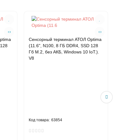
ptima
Сенсорный терминал АТОЛ Optima
Сенсорны
 128
(11.6", N100, 8 ГБ DDR4, SSD 128
(11.6", N
Гб M.2, без АКБ, Windows 10 IoT.).
Гб M.2, б
V8
63854