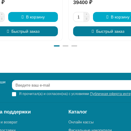
 ₽
39400 ₽
В корзину
В корзину
Быстрый заказ
Быстрый заказ
аши
Я прочитал(а) и согласен(на) с условиями
Публичная оферта инте
а поддержки
Каталог
 и возврат
Онлайн кассы
доставки
Фискальные накопители