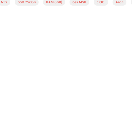
N97
SSD 256GB
RAM 8GB)
без MSR
c ОС.
Атол
, без рамки, без MSR, черный, HDMI+VGA, складная подставка
В корзину
Быстрый заказ