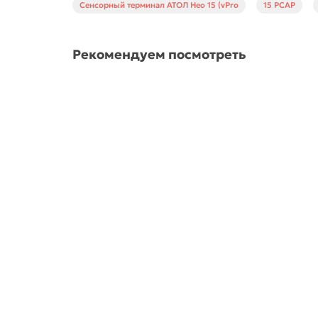
Сенсорный терминал АТОЛ Нео 15 (vPro
15 PCAP
Рекомендуем посмотреть
Сенсорный POS-монитор 15.6" АТОЛ TM16, P-CAP
64909
20000 ₽