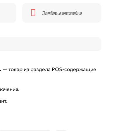
Подбор и настройка
.
— товар из раздела POS-содержащие
лючения.
нт.