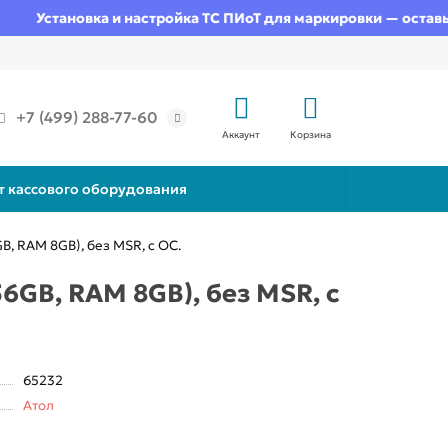
Установка и настройка ТС ПИоТ для маркировки — оставьте з
+7 (499) 288-77-60
Аккаунт
Корзина
т кассового оборудования
B, RAM 8GB), без MSR, c ОС.
6GB, RAM 8GB), без MSR, c
65232
Атол