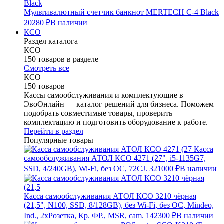
Мультивалютный счетчик банкнот MERTECH C-4 Black
20280 ₽
В наличии
КСО
Раздел каталога
КСО
150 товаров в разделе
Смотреть все
КСО
150 товаров
Кассы самообслуживания и комплектующие в
ЭвоОнлайн — каталог решений для бизнеса. Поможем
подобрать совместимые товары, проверить
комплектацию и подготовить оборудование к работе.
Перейти в раздел
Популярные товары
Касса
самообслуживания АТОЛ КСО 4271 (27", i5-1135G7,
SSD, 4/240GB), Wi-Fi, без ОС, 72CJ.
321000 ₽
В наличии
Касса самообслуживания АТОЛ КСО 3210 чёрная
(21,5", N100, SSD, 8/128GB), без Wi-Fi, без ОС, Mindeo,
Ind., 2хРозетка, Кр. ФР., MSR, cam.
142300 ₽
В наличии