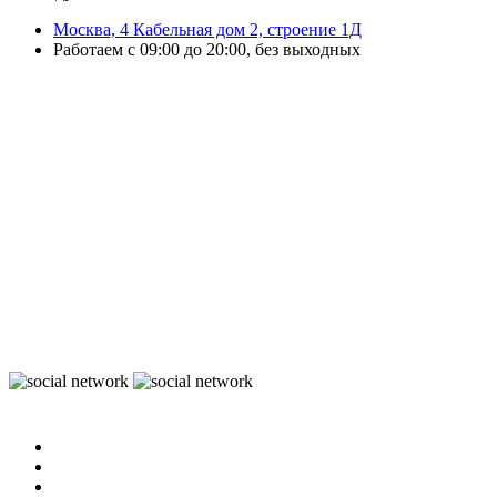
Москва, 4 Кабельная дом 2, строение 1Д
Работаем с 09:00 до 20:00, без выходных
ЭвоОнлайн поставляет онлайн-кассы, ТСД, сканеры и принтеры
этикеток для магазинов, складов и служб доставки.
Подбираем решения под маркировку и учёт, настраиваем
оборудование и интеграцию с учётными системами.
Выполняем ремонт ККТ, официальное обновление ПО, замену ФН и
сопровождение кассовой техники.
Работаем с бизнесом любого масштаба — от розничной точки до
распределительного склада.
Организуем быструю доставку по Москве и области и отправку
оборудования в регионы России.