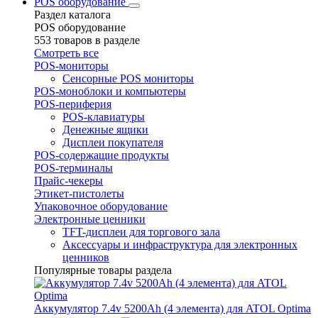
POS оборудование
Раздел каталога
POS оборудование
553 товаров в разделе
Смотреть все
POS-мониторы
Сенсорные POS мониторы
POS-моноблоки и компьютеры
POS-периферия
POS-клавиатуры
Денежные ящики
Дисплеи покупателя
POS-содержащие продукты
POS-терминалы
Прайс-чекеры
Этикет-пистолеты
Упаковочное оборудование
Электронные ценники
TFT-дисплеи для торгового зала
Аксессуары и инфраструктура для электронных
ценников
Популярные товары раздела
Аккумулятор 7.4v 5200Ah (4 элемента) для ATOL Optima