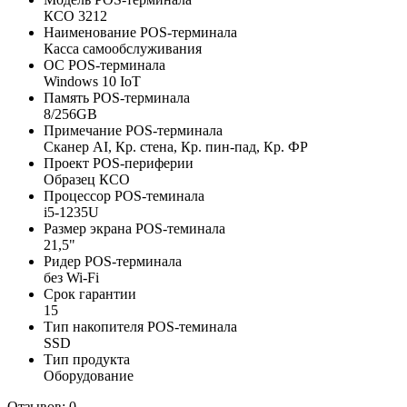
КСО 3212
Наименование POS-терминала
Касса самообслуживания
ОС POS-терминала
Windows 10 IoT
Память POS-терминала
8/256GB
Примечание POS-терминала
Сканер AI, Кр. стена, Кр. пин-пад, Кр. ФР
Проект POS-периферии
Образец КСО
Процессор POS-теминала
i5-1235U
Размер экрана POS-теминала
21,5"
Ридер POS-терминала
без Wi-Fi
Срок гарантии
15
Тип накопителя POS-теминала
SSD
Тип продукта
Оборудование
Отзывов: 0