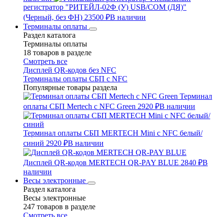
регистратор "РИТЕЙЛ-02Ф (У) USB/COM (ДЯ)"
(Черный, без ФН)
23500 ₽
В наличии
Терминалы оплаты
Раздел каталога
Терминалы оплаты
18 товаров в разделе
Смотреть все
Дисплей QR-кодов без NFC
Терминалы оплаты СБП с NFC
Популярные товары раздела
Терминал
оплаты СБП Mertech с NFC Green
2920 ₽
В наличии
Терминал оплаты СБП MERTECH Mini с NFC белый/
синий
2920 ₽
В наличии
Дисплей QR-кодов MERTECH QR-PAY BLUE
2840 ₽
В
наличии
Весы электронные
Раздел каталога
Весы электронные
247 товаров в разделе
Смотреть все