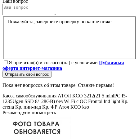
Ваш вопрос
Пожалуйста, завершите проверку по капче ниже
Я прочитал(а) и согласен(на) с условиями
Публичная
оферта интернет-магазина
Отправить свой вопрос
Пока нет вопросов об этом товаре. Станьте первым!
Касса самообслуживания АТОЛ КСО 3212(21
5
miniPC:I5-
1235Ugen
SSD
8/128GB)
без Wi-Fi
с ОС
Frontol
Ind light
Кр.
стена
Кр. пин-пад
Кр. ФР
Атол
КСО
kso
Рекомендуем посмотреть