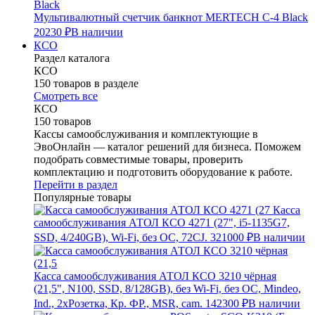
Мультивалютный счетчик банкнот MERTECH C-4 Black
20230 ₽
В наличии
КСО
Раздел каталога
КСО
150 товаров в разделе
Смотреть все
КСО
150 товаров
Кассы самообслуживания и комплектующие в
ЭвоОнлайн — каталог решений для бизнеса. Поможем
подобрать совместимые товары, проверить
комплектацию и подготовить оборудование к работе.
Перейти в раздел
Популярные товары
Касса
самообслуживания АТОЛ КСО 4271 (27", i5-1135G7,
SSD, 4/240GB), Wi-Fi, без ОС, 72CJ.
321000 ₽
В наличии
Касса самообслуживания АТОЛ КСО 3210 чёрная
(21,5", N100, SSD, 8/128GB), без Wi-Fi, без ОС, Mindeo,
Ind., 2хРозетка, Кр. ФР., MSR, cam.
142300 ₽
В наличии