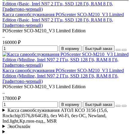
Касса самообслуживания POScenter SCO-M210_V3 Limited
Edition (Basic, Intel N97 2 ГГц, SSD 128 Гб, RAM 8 Гб,
Графитово-черный)
POScenter SCO-M210_V3 Limited Edition
..
160000 ₽
В корзину
Быстрый заказ
Касса самообслуживания POScenter SCO-M210_V3 Limited
Edition (Miniline, Intel N97 2 ГГц, SSD 128 Гб, RAM 8 Гб,
Графитово-черный)
POScenter SCO-M210_V3 Limited Edition
..
178000 ₽
В корзину
Быстрый заказ
Касса самообслуживания АТОЛ КСО 3156 (15,6,
Rockchip3576,8/64GB), без Wi-Fi, без ОС, Newland,
Ind.light,Кр.пин-пад., MSR
ЭвоОнлайн