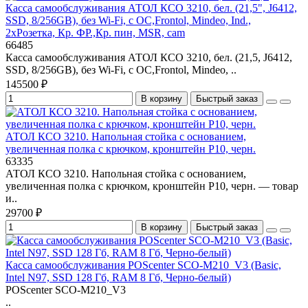
Касса самообслуживания АТОЛ КСО 3210, бел. (21,5", J6412,
SSD, 8/256GB), без Wi-Fi, с ОС,Frontol, Mindeo, Ind.,
2хРозетка, Кр. ФР.,Кр. пин, MSR, cam
66485
Касса самообслуживания АТОЛ КСО 3210, бел. (21,5, J6412,
SSD, 8/256GB), без Wi-Fi, с ОС,Frontol, Mindeo, ..
145500 ₽
В корзину
Быстрый заказ
АТОЛ КСО 3210. Напольная стойка с основанием,
увеличенная полка с крючком, кронштейн P10, черн.
63335
АТОЛ КСО 3210. Напольная стойка с основанием,
увеличенная полка с крючком, кронштейн P10, черн. — товар
и..
29700 ₽
В корзину
Быстрый заказ
Касса самообслуживания POScenter SCO-M210_V3 (Basic,
Intel N97, SSD 128 Гб, RAM 8 Гб, Черно-белый)
POScenter SCO-M210_V3
..