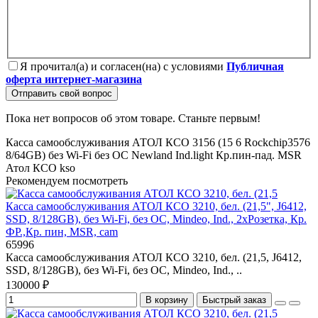
Я прочитал(а) и согласен(на) с условиями
Публичная
оферта интернет-магазина
Отправить свой вопрос
Пока нет вопросов об этом товаре. Станьте первым!
Касса самообслуживания АТОЛ КСО 3156 (15
6
Rockchip3576
8/64GB)
без Wi-Fi
без ОС
Newland
Ind.light
Кр.пин-пад.
MSR
Атол
КСО
kso
Рекомендуем посмотреть
Касса самообслуживания АТОЛ КСО 3210, бел. (21,5", J6412,
SSD, 8/128GB), без Wi-Fi, без ОС, Mindeo, Ind., 2хРозетка, Кр.
ФР.,Кр. пин, MSR, cam
65996
Касса самообслуживания АТОЛ КСО 3210, бел. (21,5, J6412,
SSD, 8/128GB), без Wi-Fi, без ОС, Mindeo, Ind., ..
130000 ₽
В корзину
Быстрый заказ