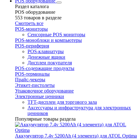
POS оборудование
Раздел каталога
POS оборудование
553 товаров в разделе
Смотреть все
POS-мониторы
Сенсорные POS мониторы
POS-моноблоки и компьютеры
POS-периферия
POS-клавиатуры
Денежные ящики
Дисплеи покупателя
POS-содержащие продукты
POS-терминалы
Прайс-чекеры
Этикет-пистолеты
Упаковочное оборудование
Электронные ценники
TFT-дисплеи для торгового зала
Аксессуары и инфраструктура для электронных
ценников
Популярные товары раздела
Аккумулятор 7.4v 5200Ah (4 элемента) для ATOL Optima