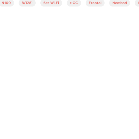
N100
8/128)
без Wi-Fi
c ОС
Frontol
Newland
", J6412, SSD, 8/128GB), без Wi-Fi, без ОС, Mindeo, Ind., 2хРоз
В корзину
Быстрый заказ