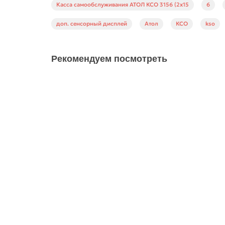
Касса самообслуживания АТОЛ КСО 3156 (2x15
6
доп. сенсорный дисплей
Атол
КСО
kso
Рекомендуем посмотреть
Касса самообслуживания АТОЛ КСО 3210, бел. (21,5
65996
130000 ₽