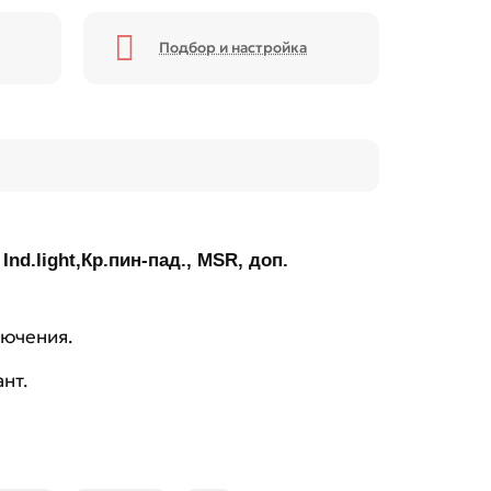
Подбор и настройка
Ind.light,Кр.пин-пад., MSR, доп.
лючения.
нт.