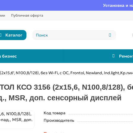
Установка и настрой
нии
Публичная оферта
Каталог
 бизнес
Ремон
5,6", N100,8/128), без Wi-Fi, c ОС, Frontol, Newland, Ind.light,Кр.
 КСО 3156 (2x15,6, N100,8/128), без
ад., MSR, доп. сенсорный дисплей
Код товара
Производитель