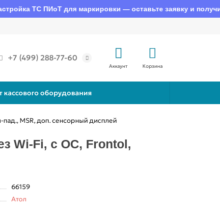
ка ТС ПИоТ для маркировки — оставьте заявку и получите ко
+7 (499) 288-77-60
Аккаунт
Корзина
т кассового оборудования
пин-пад., MSR, доп. сенсорный дисплей
 Wi-Fi, c ОС, Frontol,
66159
Атол