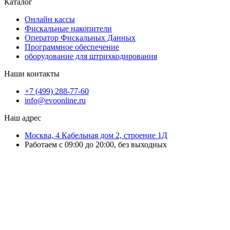
Каталог
Онлайн кассы
Фискальные накопители
Оператор Фискальных Данных
Программное обеспечение
оборудование для штрихкодирования
Наши контакты
+7 (499) 288-77-60
info@evoonline.ru
Наш адрес
Москва, 4 Кабельная дом 2, строение 1Д
Работаем с 09:00 до 20:00, без выходных
ЭвоОнлайн поставляет онлайн-кассы, ТСД, сканеры и принтеры
этикеток для магазинов, складов и служб доставки.
Подбираем решения под маркировку и учёт, настраиваем
оборудование и интеграцию с учётными системами.
Выполняем ремонт ККТ, официальное обновление ПО, замену ФН и
сопровождение кассовой техники.