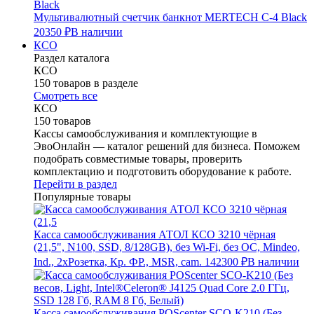
Мультивалютный счетчик банкнот MERTECH C-4 Black
20350 ₽
В наличии
КСО
Раздел каталога
КСО
150 товаров в разделе
Смотреть все
КСО
150 товаров
Кассы самообслуживания и комплектующие в
ЭвоОнлайн — каталог решений для бизнеса. Поможем
подобрать совместимые товары, проверить
комплектацию и подготовить оборудование к работе.
Перейти в раздел
Популярные товары
Касса самообслуживания АТОЛ КСО 3210 чёрная
(21,5", N100, SSD, 8/128GB), без Wi-Fi, без ОС, Mindeo,
Ind., 2хРозетка, Кр. ФР., MSR, cam.
142300 ₽
В наличии
Касса самообслуживания POScenter SCO-K210 (Без