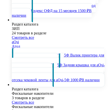
наличии
Код
активации Яндекс ОФД на 15 месяцев
1500 ₽
В
наличии
ЗИП
Раздел каталога
ЗИП
24 товаров в разделе
Смотреть все
aQsi
Атол
Популярные товары раздела
Валик принтера для
aQsi-5Ф
800 ₽
В наличии
Задняя крышка для aQsi-
5Ф
1500 ₽
В наличии
Крышка
отсека чековой ленты для aQsi-5Ф
1000 ₽
В наличии
Фискальные накопители
Раздел каталога
Фискальные накопители
3 товаров в разделе
Смотреть все
Фискальные накопители