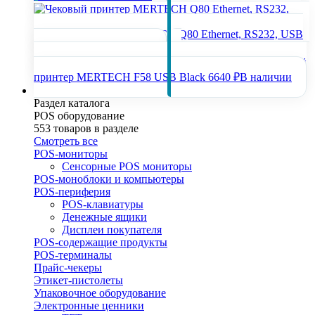
Чековый принтер MERTECH Q80 Ethernet, RS232, USB
Black
12710 ₽
В наличии
Чековый
принтер MERTECH F58 USB Black
6640 ₽
В наличии
POS оборудование
Раздел каталога
POS оборудование
553 товаров в разделе
Смотреть все
POS-мониторы
Сенсорные POS мониторы
POS-моноблоки и компьютеры
POS-периферия
POS-клавиатуры
Денежные ящики
Дисплеи покупателя
POS-содержащие продукты
POS-терминалы
Прайс-чекеры
Этикет-пистолеты
Упаковочное оборудование
Электронные ценники