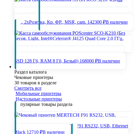
Касса самообслуживания АТОЛ КСО 3210 чёрная
(21,5", N100, SSD, 8/128GB), без Wi-Fi, без ОС, Mindeo,
Ind., 2хРозетка, Кр. ФР., MSR, cam.
142300 ₽
В наличии
Касса самообслуживания POScenter SCO-K210 (Без
весов, Light, Intel®Celeron® J4125 Quad Core 2.0 ГГц,
SSD 128 Гб, RAM 8 Гб, Белый)
168000 ₽
В наличии
Чековые принтеры
Раздел каталога
Чековые принтеры
30 товаров в разделе
Смотреть все
Мобильные принтеры
Настольные принтеры
Популярные товары раздела
Чековый принтер MERTECH F91 RS232, USB, Ethernet
Black
12710 ₽
В наличии