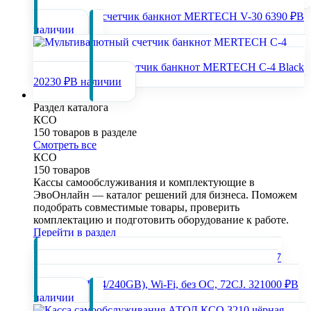
Портативный счетчик банкнот MERTECH V-30
6390 ₽
В
наличии
Мультивалютный счетчик банкнот MERTECH C-4 Black
20230 ₽
В наличии
КСО
Раздел каталога
КСО
150 товаров в разделе
Смотреть все
КСО
150 товаров
Кассы самообслуживания и комплектующие в
ЭвоОнлайн — каталог решений для бизнеса. Поможем
подобрать совместимые товары, проверить
комплектацию и подготовить оборудование к работе.
Перейти в раздел
Популярные товары
Касса самообслуживания АТОЛ КСО 4271 (27", i5-
1135G7, SSD, 4/240GB), Wi-Fi, без ОС, 72CJ.
321000 ₽
В
наличии