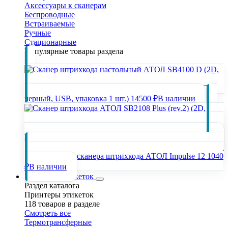
Аксессуары к сканерам
Беспроводные
Встраиваемые
Ручные
Стационарные
Популярные товары раздела
Сканер штрихкода настольный АТОЛ SB4100 D (2D,
черный, USB, упаковка 1 шт.)
14500 ₽
В наличии
Сканер штрихкода АТОЛ SB2108 Plus (rev.2) (2D, серый,
USB, без подставки, упаковка 1 шт.)
3800 ₽
В наличии
Подставка для сканера штрихкода АТОЛ Impulse 12
1040
₽
В наличии
Принтеры этикеток
Раздел каталога
Принтеры этикеток
118 товаров в разделе
Смотреть все
Термотрансферные