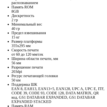
распознаванием
Память ROM
8GB
Дискретность
2 гр
Минимальный вес
40 гр
Предел взвешивания
15 кг
Размер платформы
355х295 мм
Скорость печати
от 60 до 120 мм/сек
Ширина области печати, мм
56 мм
Разрешение печати
203dpi
Ресурс печатающей головки
50 км
Поддержка ШК
EAN 8, EAH13, EAN13+5, EAN128, UPC A, UPC E, ITF,
CODE 39, CODE 93, CODE 128, DATA MATRIX, QR
код, GS1 DATABAR EXPANDED, GS1 DATABAR
EXPANDED STACKED
Память RAM