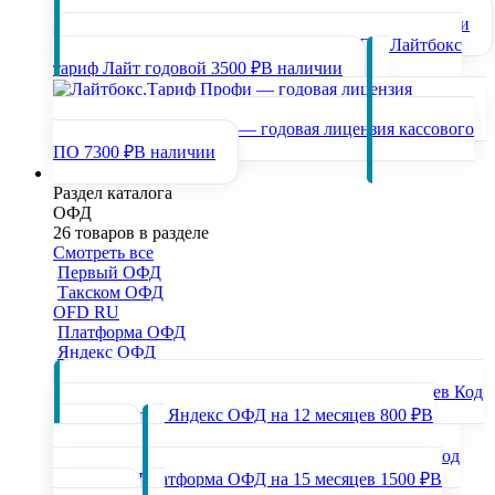
ПО
Дримкас Старт Лицензия 12 месяцев
5000 ₽
В наличии
ПО Лайтбокс
тариф Лайт годовой
3500 ₽
В наличии
Лайтбокс.Тариф Профи — годовая лицензия кассового
ПО
7300 ₽
В наличии
ОФД
Раздел каталога
ОФД
26 товаров в разделе
Смотреть все
Первый ОФД
Такском ОФД
OFD RU
Платформа ОФД
Яндекс ОФД
Популярные товары раздела
Код
активации для Яндекс ОФД на 12 месяцев
800 ₽
В
наличии
Код
активации Платформа ОФД на 15 месяцев
1500 ₽
В