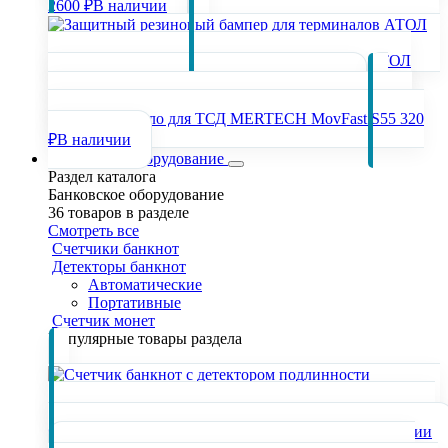
2600 ₽
В наличии
Защитный резиновый бампер для терминалов АТОЛ
Smart.Slim/Smart.Slim Plus
1600 ₽
В наличии
Защитное стекло для ТСД MERTECH MovFast S55
320
₽
В наличии
Банковское оборудование
Раздел каталога
Банковское оборудование
36 товаров в разделе
Смотреть все
Счетчики банкнот
Детекторы банкнот
Автоматические
Портативные
Счетчик монет
Популярные товары раздела
Счетчик банкнот с детектором подлинности MERTECH
C-120 DOUBLE CIS MG touch screen
50900 ₽
В наличии