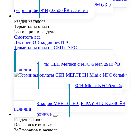
регистратор "РИТЕЙЛ-02Ф (У) USB/COM (ДЯ)"
(Черный, без ФН)
23500 ₽
В наличии
Терминалы оплаты
Раздел каталога
Терминалы оплаты
18 товаров в разделе
Смотреть все
Дисплей QR-кодов без NFC
Терминалы оплаты СБП с NFC
Популярные товары раздела
Терминал оплаты СБП Mertech с NFC Green
2910 ₽
В
наличии
Терминал оплаты СБП MERTECH Mini с NFC белый/
синий
2910 ₽
В наличии
Дисплей QR-кодов MERTECH QR-PAY BLUE
2830 ₽
В
наличии
Весы электронные
Раздел каталога
Весы электронные
247 товаров в разделе