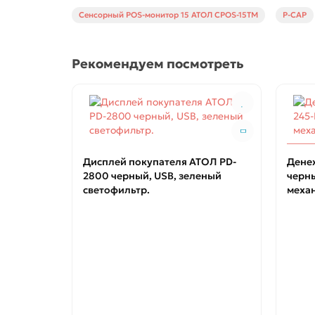
Сенсорный POS-монитор 15 АТОЛ CPOS-15TM
P-CAP
Рекомендуем посмотреть
Дисплей покупателя АТОЛ PD-
Дене
2800 черный, USB, зеленый
черны
светофильтр.
меха