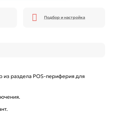
Подбор и настройка
р из раздела POS-периферия для
лючения.
нт.