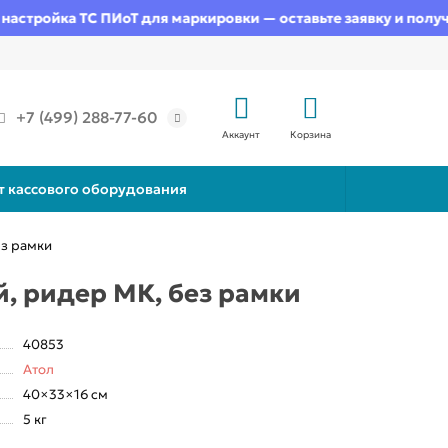
тройка ТС ПИоТ для маркировки — оставьте заявку и получите
+7 (499) 288-77-60
Аккаунт
Корзина
т кассового оборудования
ез рамки
, ридер МК, без рамки
40853
Атол
40×33×16 см
5 кг