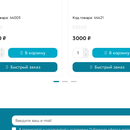
44003
44421
0 ₽
3000 ₽
В корзину
В корзину
Быстрый заказ
Быстрый заказ
Я прочитал(а) и согласен(на) с условиями
Публичная оферта инте