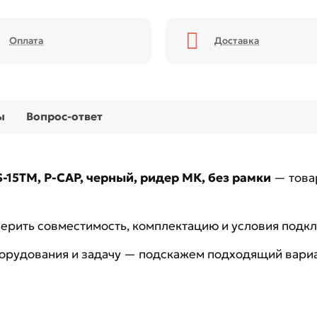
Оплата
Доставка
ы
Вопрос-ответ
15TM, P-CAP, черный, ридер МК, без рамки
— това
рить совместимость, комплектацию и условия подк
борудования и задачу — подскажем подходящий вариа