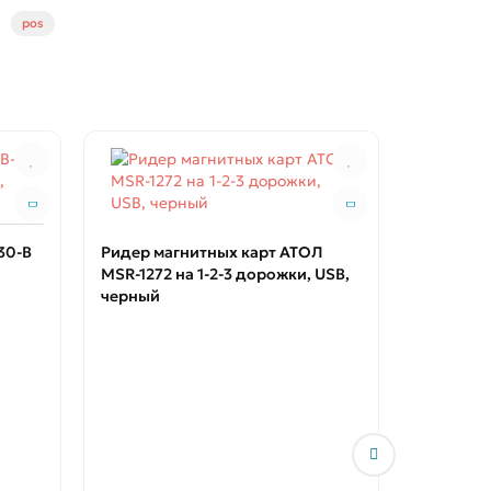
pos
30-B
Ридер магнитных карт АТОЛ
MSR-1272 на 1-2-3 дорожки, USB,
черный
Дополни
монитор 
темно-се