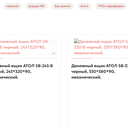
черный
ридер МК
без рамки
Атол
POS-периферия
жный ящик АТОЛ SB-245-B
Денежный ящик АТОЛ SB-3
й, 245*320*90,
черный, 330*380*90,
нический.
механический.