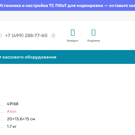
овка и настройка ТС ПИоТ для маркировки — оставьте заявку
+7 (499) 288-77-60
Аккаунт
Корзина
т кассового оборудования
49168
Атол
20×15.6×15 см
1.7 кг