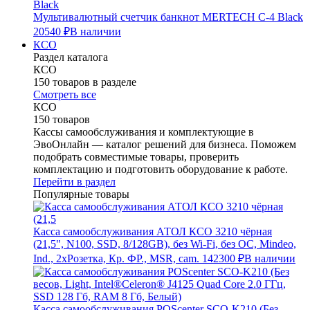
Мультивалютный счетчик банкнот MERTECH C-4 Black
20540 ₽
В наличии
КСО
Раздел каталога
КСО
150 товаров в разделе
Смотреть все
КСО
150 товаров
Кассы самообслуживания и комплектующие в
ЭвоОнлайн — каталог решений для бизнеса. Поможем
подобрать совместимые товары, проверить
комплектацию и подготовить оборудование к работе.
Перейти в раздел
Популярные товары
Касса самообслуживания АТОЛ КСО 3210 чёрная
(21,5", N100, SSD, 8/128GB), без Wi-Fi, без ОС, Mindeo,
Ind., 2хРозетка, Кр. ФР., MSR, cam.
142300 ₽
В наличии
Касса самообслуживания POScenter SCO-K210 (Без