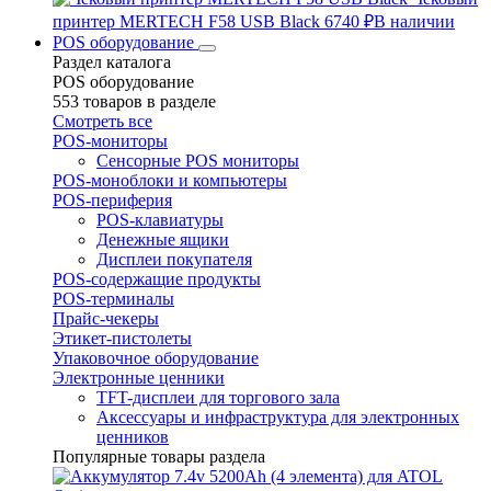
принтер MERTECH F58 USB Black
6740 ₽
В наличии
POS оборудование
Раздел каталога
POS оборудование
553 товаров в разделе
Смотреть все
POS-мониторы
Сенсорные POS мониторы
POS-моноблоки и компьютеры
POS-периферия
POS-клавиатуры
Денежные ящики
Дисплеи покупателя
POS-содержащие продукты
POS-терминалы
Прайс-чекеры
Этикет-пистолеты
Упаковочное оборудование
Электронные ценники
TFT-дисплеи для торгового зала
Аксессуары и инфраструктура для электронных
ценников
Популярные товары раздела