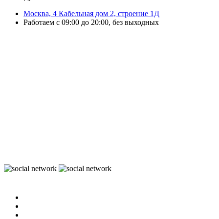
Москва, 4 Кабельная дом 2, строение 1Д
Работаем с 09:00 до 20:00, без выходных
ЭвоОнлайн поставляет онлайн-кассы, ТСД, сканеры и принтеры
этикеток для магазинов, складов и служб доставки.
Подбираем решения под маркировку и учёт, настраиваем
оборудование и интеграцию с учётными системами.
Выполняем ремонт ККТ, официальное обновление ПО, замену ФН и
сопровождение кассовой техники.
Работаем с бизнесом любого масштаба — от розничной точки до
распределительного склада.
Организуем быструю доставку по Москве и области и отправку
оборудования в регионы России.