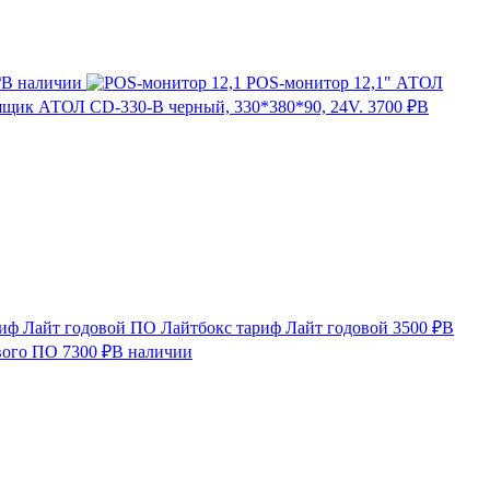
₽
В наличии
POS-монитор 12,1" АТОЛ
щик АТОЛ CD-330-B черный, 330*380*90, 24V.
3700 ₽
В
ПО Лайтбокс тариф Лайт годовой
3500 ₽
В
вого ПО
7300 ₽
В наличии