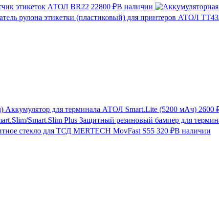
тчик этикеток АТОЛ BR22
22800 ₽
В наличии
Аккумулятор для терминала АТОЛ Smart.Lite (5200 мАч)
2600 
Защитный резиновый бампер для термина
итное стекло для ТСД MERTECH MovFast S55
320 ₽
В наличии