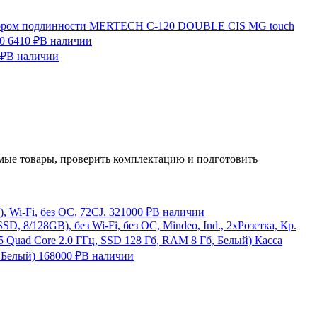
ктором подлинности MERTECH C-120 DOUBLE CIS MG touch
0
6410 ₽
В наличии
 ₽
В наличии
ые товары, проверить комплектацию и подготовить
 Wi-Fi, без ОС, 72CJ.
321000 ₽
В наличии
, 8/128GB), без Wi-Fi, без ОС, Mindeo, Ind., 2хРозетка, Кр.
Касса
 Белый)
168000 ₽
В наличии