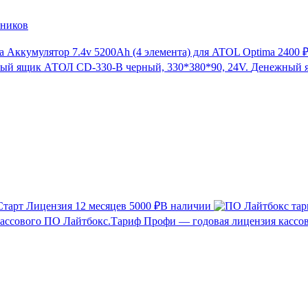
нников
Аккумулятор 7.4v 5200Ah (4 элемента) для ATOL Optima
2400 
Денежный я
тарт Лицензия 12 месяцев
5000 ₽
В наличии
Лайтбокс.Тариф Профи — годовая лицензия кассо