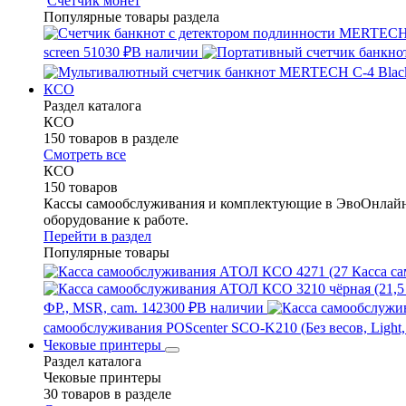
Счетчик монет
Популярные товары раздела
screen
51030 ₽
В наличии
КСО
Раздел каталога
КСО
150 товаров в разделе
Смотреть все
КСО
150 товаров
Кассы самообслуживания и комплектующие в ЭвоОнлайн 
оборудование к работе.
Перейти в раздел
Популярные товары
Касса са
ФР., MSR, cam.
142300 ₽
В наличии
самообслуживания POScenter SCO-K210 (Без весов, Light,
Чековые принтеры
Раздел каталога
Чековые принтеры
30 товаров в разделе