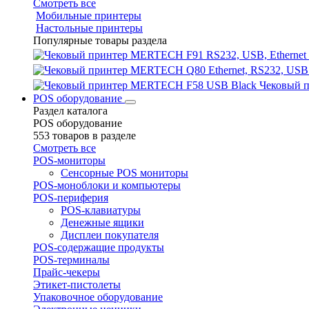
Смотреть все
Мобильные принтеры
Настольные принтеры
Популярные товары раздела
Чековый 
POS оборудование
Раздел каталога
POS оборудование
553 товаров в разделе
Смотреть все
POS-мониторы
Сенсорные POS мониторы
POS-моноблоки и компьютеры
POS-периферия
POS-клавиатуры
Денежные ящики
Дисплеи покупателя
POS-содержащие продукты
POS-терминалы
Прайс-чекеры
Этикет-пистолеты
Упаковочное оборудование