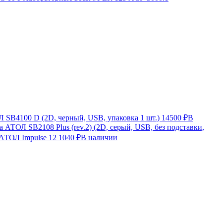
SB4100 D (2D, черный, USB, упаковка 1 шт.)
14500 ₽
В
 АТОЛ SB2108 Plus (rev.2) (2D, серый, USB, без подставки,
 АТОЛ Impulse 12
1040 ₽
В наличии