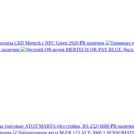
оплаты СБП Mertech с NFC Green
2920 ₽
В наличии
 наличии
Дисп
ы торговые АТОЛ MARTA (без стойки, RS-232)
6600 ₽
В наличи
личии