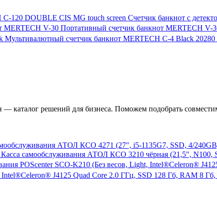
Счетчик банкнот с дете
Портативный счетчик банкнот MERTECH V-3
Мультивалютный счетчик банкнот MERTECH C-4 Black
20280
— каталог решений для бизнеса. Поможем подобрать совместим
мообслуживания АТОЛ КСО 4271 (27", i5-1135G7, SSD, 4/240GB),
Касса самообслуживания АТОЛ КСО 3210 чёрная (21,5", N100, SSD
 Intel®Celeron® J4125 Quad Core 2.0 ГГц, SSD 128 Гб, RAM 8 Гб,