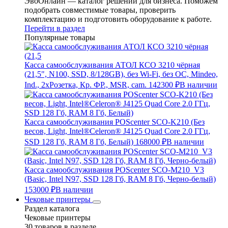
ЭвоОнлайн — каталог решений для бизнеса. Поможем
подобрать совместимые товары, проверить
комплектацию и подготовить оборудование к работе.
Перейти в раздел
Популярные товары
Касса самообслуживания АТОЛ КСО 3210 чёрная
(21,5", N100, SSD, 8/128GB), без Wi-Fi, без ОС, Mindeo,
Ind., 2хРозетка, Кр. ФР., MSR, cam.
142300 ₽
В наличии
Касса самообслуживания POScenter SCO-K210 (Без
весов, Light, Intel®Celeron® J4125 Quad Core 2.0 ГГц,
SSD 128 Гб, RAM 8 Гб, Белый)
168000 ₽
В наличии
Касса самообслуживания POScenter SCO-M210_V3
(Basic, Intel N97, SSD 128 Гб, RAM 8 Гб, Черно-белый)
153000 ₽
В наличии
Чековые принтеры
Раздел каталога
Чековые принтеры
30 товаров в разделе