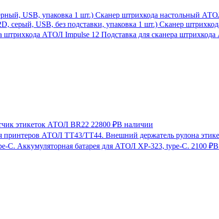
Сканер штрихкода настольный АТОЛ 
Сканер штрихкода
Подставка для сканера штрихкода
тчик этикеток АТОЛ BR22
22800 ₽
В наличии
Внешний держатель рулона этик
Аккумуляторная батарея для АТОЛ XP-323, type-C.
2100 ₽
В