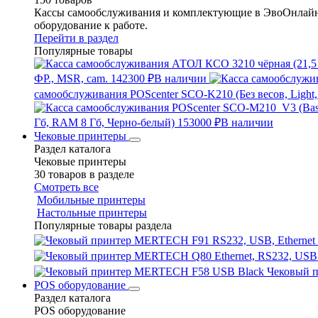
Кассы самообслуживания и комплектующие в ЭвоОнлайн 
оборудование к работе.
Перейти в раздел
Популярные товары
ФР., MSR, cam.
142300 ₽
В наличии
самообслуживания POScenter SCO-K210 (Без весов, Light,
Гб, RAM 8 Гб, Черно-белый)
153000 ₽
В наличии
Чековые принтеры
Раздел каталога
Чековые принтеры
30 товаров в разделе
Смотреть все
Мобильные принтеры
Настольные принтеры
Популярные товары раздела
Чековый 
POS оборудование
Раздел каталога
POS оборудование