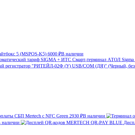
айтбокс 5 (MSPOS-K5)
6000 ₽
В наличии
Смарт-терминал АТОЛ Sigma 
й регистратор "РИТЕЙЛ-02Ф (У) USB/COM (ДЯ)" (Черный, бе
оплаты СБП Mertech с NFC Green
2930 ₽
В наличии
 наличии
Дисп