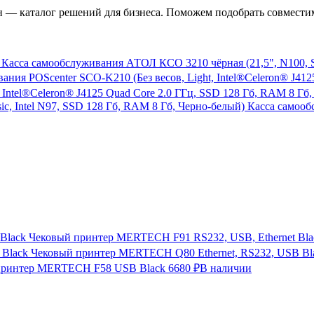
— каталог решений для бизнеса. Поможем подобрать совместим
Касса самообслуживания АТОЛ КСО 3210 чёрная (21,5", N100, SSD
 Intel®Celeron® J4125 Quad Core 2.0 ГГц, SSD 128 Гб, RAM 8 Гб,
Касса самооб
Чековый принтер MERTECH F91 RS232, USB, Ethernet Bla
Чековый принтер MERTECH Q80 Ethernet, RS232, USB Bl
принтер MERTECH F58 USB Black
6680 ₽
В наличии