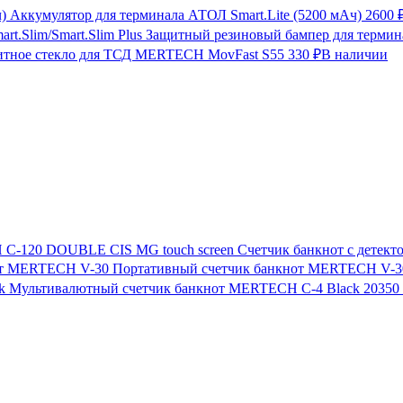
Аккумулятор для терминала АТОЛ Smart.Lite (5200 мАч)
2600 
Защитный резиновый бампер для термина
итное стекло для ТСД MERTECH MovFast S55
330 ₽
В наличии
Счетчик банкнот с дете
Портативный счетчик банкнот MERTECH V-3
Мультивалютный счетчик банкнот MERTECH C-4 Black
20350