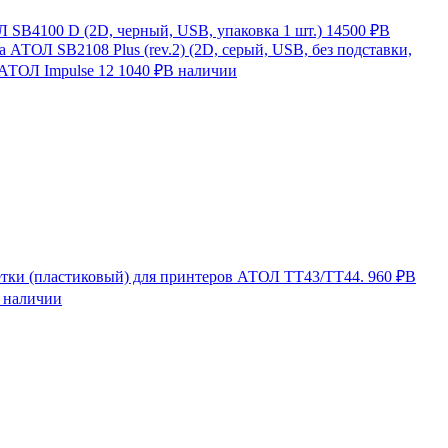
SB4100 D (2D, черный, USB, упаковка 1 шт.)
14500 ₽
В
 АТОЛ SB2108 Plus (rev.2) (2D, серый, USB, без подставки,
 АТОЛ Impulse 12
1040 ₽
В наличии
етки (пластиковый) для принтеров АТОЛ TT43/TT44.
960 ₽
В
 наличии