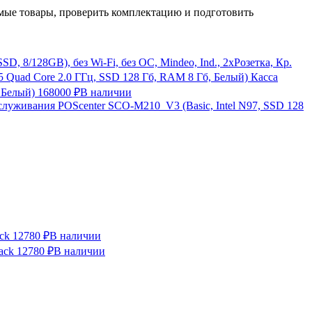
ые товары, проверить комплектацию и подготовить
, 8/128GB), без Wi-Fi, без ОС, Mindeo, Ind., 2хРозетка, Кр.
Касса
 Белый)
168000 ₽
В наличии
служивания POScenter SCO-M210_V3 (Basic, Intel N97, SSD 128
ck
12780 ₽
В наличии
ack
12780 ₽
В наличии