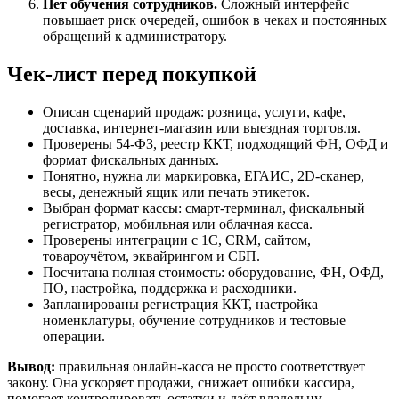
Нет обучения сотрудников.
Сложный интерфейс
повышает риск очередей, ошибок в чеках и постоянных
обращений к администратору.
Чек-лист перед покупкой
Описан сценарий продаж: розница, услуги, кафе,
доставка, интернет-магазин или выездная торговля.
Проверены 54-ФЗ, реестр ККТ, подходящий ФН, ОФД и
формат фискальных данных.
Понятно, нужна ли маркировка, ЕГАИС, 2D-сканер,
весы, денежный ящик или печать этикеток.
Выбран формат кассы: смарт-терминал, фискальный
регистратор, мобильная или облачная касса.
Проверены интеграции с 1С, CRM, сайтом,
товароучётом, эквайрингом и СБП.
Посчитана полная стоимость: оборудование, ФН, ОФД,
ПО, настройка, поддержка и расходники.
Запланированы регистрация ККТ, настройка
номенклатуры, обучение сотрудников и тестовые
операции.
Вывод:
правильная онлайн-касса не просто соответствует
закону. Она ускоряет продажи, снижает ошибки кассира,
помогает контролировать остатки и даёт владельцу