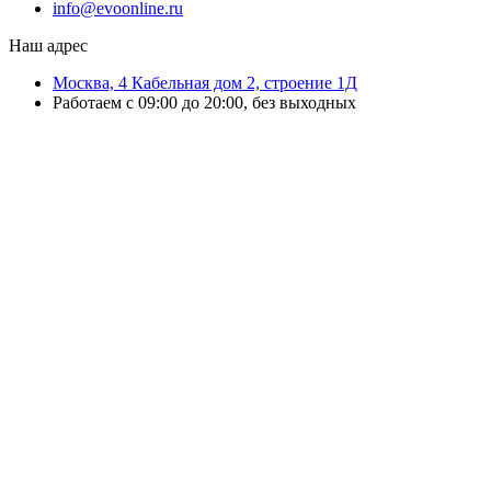
info@evoonline.ru
Наш адрес
Москва, 4 Кабельная дом 2, строение 1Д
Работаем с 09:00 до 20:00, без выходных
ЭвоОнлайн поставляет онлайн-кассы, ТСД, сканеры и принтеры
этикеток для магазинов, складов и служб доставки.
Подбираем решения под маркировку и учёт, настраиваем
оборудование и интеграцию с учётными системами.
Выполняем ремонт ККТ, официальное обновление ПО, замену ФН и
сопровождение кассовой техники.
Работаем с бизнесом любого масштаба — от розничной точки до
распределительного склада.
Организуем быструю доставку по Москве и области и отправку
оборудования в регионы России.