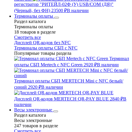
регистратор "РИТЕЙЛ-02Ф (У) USB/COM (ДЯ)"
(Черный, без ФН)
23500 ₽
В наличии
Терминалы оплаты
Раздел каталога
Терминалы оплаты
18 товаров в разделе
Смотреть все
Дисплей QR-кодов без NFC
Терминалы оплаты СБП с NFC
Популярные товары раздела
Терминал
оплаты СБП Mertech с NFC Green
2920 ₽
В наличии
Терминал оплаты СБП MERTECH Mini с NFC белый/
синий
2920 ₽
В наличии
Дисплей QR-кодов MERTECH QR-PAY BLUE
2840 ₽
В
наличии
Весы электронные
Раздел каталога
Весы электронные
247 товаров в разделе
Смотреть все