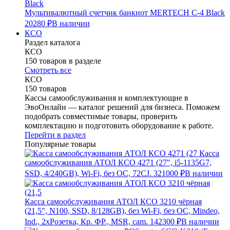
Мультивалютный счетчик банкнот MERTECH C-4 Black
20280 ₽
В наличии
КСО
Раздел каталога
КСО
150 товаров в разделе
Смотреть все
КСО
150 товаров
Кассы самообслуживания и комплектующие в
ЭвоОнлайн — каталог решений для бизнеса. Поможем
подобрать совместимые товары, проверить
комплектацию и подготовить оборудование к работе.
Перейти в раздел
Популярные товары
Касса
самообслуживания АТОЛ КСО 4271 (27", i5-1135G7,
SSD, 4/240GB), Wi-Fi, без ОС, 72CJ.
321000 ₽
В наличии
Касса самообслуживания АТОЛ КСО 3210 чёрная
(21,5", N100, SSD, 8/128GB), без Wi-Fi, без ОС, Mindeo,
Ind., 2хРозетка, Кр. ФР., MSR, cam.
142300 ₽
В наличии