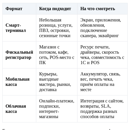
Формат
Когда подходит
На что смотреть
Небольшая
Экран, приложения,
Смарт-
розница, услуги,
обновления,
терминал
ПВЗ, островки,
подключение
сезонные точки
сканера, эквайринг
Магазин с
Ресурс печати,
Фискальный
потоком, кафе,
драйверы, скорость
регистратор
сеть, POS-место с
чека, совместимость с
ПК
1С и POS
Курьеры,
Аккумулятор, связь,
Мобильная
выездные
вес, печать чека,
касса
мастера, рынки,
приём оплаты на
доставка
месте
Онлайн-платежи,
Интеграция с сайтом,
Облачная
подписки,
возвраты, SLA,
касса
интернет-
поддержка разных
магазины
способов оплаты