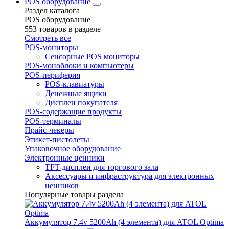
POS оборудование
Раздел каталога
POS оборудование
553 товаров в разделе
Смотреть все
POS-мониторы
Сенсорные POS мониторы
POS-моноблоки и компьютеры
POS-периферия
POS-клавиатуры
Денежные ящики
Дисплеи покупателя
POS-содержащие продукты
POS-терминалы
Прайс-чекеры
Этикет-пистолеты
Упаковочное оборудование
Электронные ценники
TFT-дисплеи для торгового зала
Аксессуары и инфраструктура для электронных
ценников
Популярные товары раздела
Аккумулятор 7.4v 5200Ah (4 элемента) для ATOL Optima