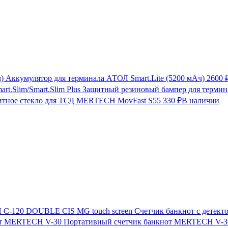
Аккумулятор для терминала АТОЛ Smart.Lite (5200 мАч)
2600 
Защитный резиновый бампер для термина
итное стекло для ТСД MERTECH MovFast S55
330 ₽
В наличии
Счетчик банкнот с дете
Портативный счетчик банкнот MERTECH V-3