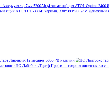
Аккумулятор 7.4v 5200Ah (4 элемента) для ATOL Optima
2400 
Денежный я
тарт Лицензия 12 месяцев
5000 ₽
В наличии
Лайтбокс.Тариф Профи — годовая лицензия кассо