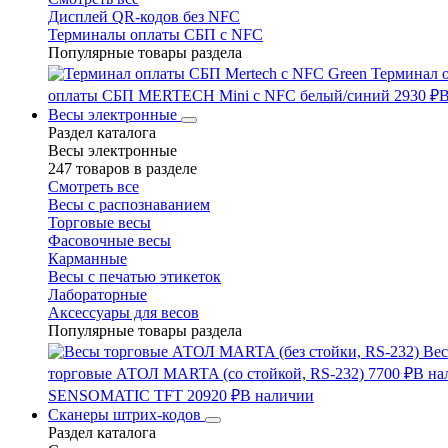
Дисплей QR-кодов без NFC
Терминалы оплаты СБП с NFC
Популярные товары раздела
Терминал 
оплаты СБП MERTECH Mini с NFC белый/синий
2930 ₽
В
Весы электронные
Раздел каталога
Весы электронные
247 товаров в разделе
Смотреть все
Весы с распознаванием
Торговые весы
Фасовочные весы
Карманные
Весы с печатью этикеток
Лабораторные
Аксессуары для весов
Популярные товары раздела
Вес
торговые АТОЛ MARTA (со стойкой, RS-232)
7700 ₽
В на
SENSOMATIC TFT
20920 ₽
В наличии
Сканеры штрих-кодов
Раздел каталога