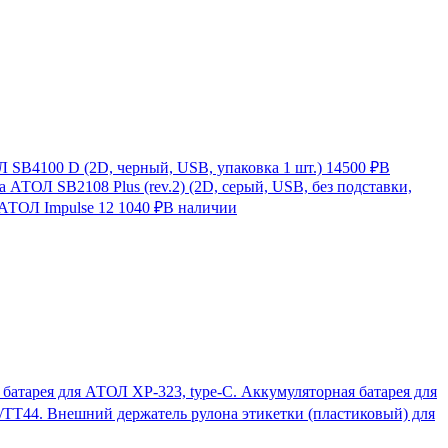
SB4100 D (2D, черный, USB, упаковка 1 шт.)
14500 ₽
В
 АТОЛ SB2108 Plus (rev.2) (2D, серый, USB, без подставки,
 АТОЛ Impulse 12
1040 ₽
В наличии
Аккумуляторная батарея для
Внешний держатель рулона этикетки (пластиковый) для