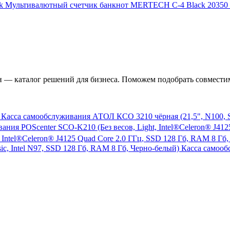
Мультивалютный счетчик банкнот MERTECH C-4 Black
20350
— каталог решений для бизнеса. Поможем подобрать совместим
Касса самообслуживания АТОЛ КСО 3210 чёрная (21,5", N100, SSD
 Intel®Celeron® J4125 Quad Core 2.0 ГГц, SSD 128 Гб, RAM 8 Гб,
Касса самооб