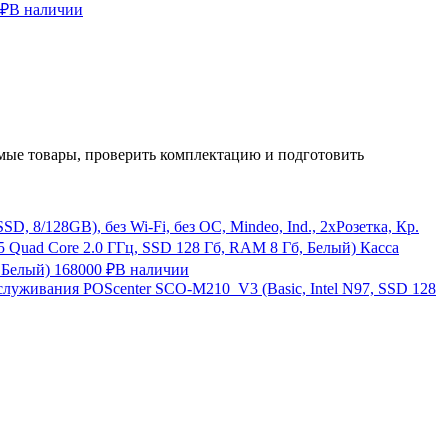
 ₽
В наличии
ые товары, проверить комплектацию и подготовить
, 8/128GB), без Wi-Fi, без ОС, Mindeo, Ind., 2хРозетка, Кр.
Касса
 Белый)
168000 ₽
В наличии
служивания POScenter SCO-M210_V3 (Basic, Intel N97, SSD 128