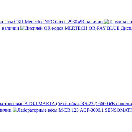
оплаты СБП Mertech с NFC Green
2930 ₽
В наличии
 наличии
Дисп
ы торговые АТОЛ MARTA (без стойки, RS-232)
6600 ₽
В наличи
личии