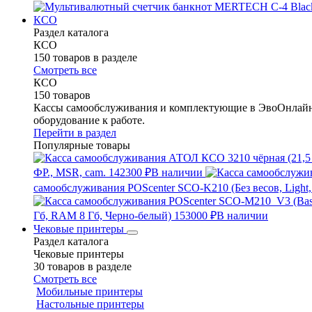
КСО
Раздел каталога
КСО
150 товаров в разделе
Смотреть все
КСО
150 товаров
Кассы самообслуживания и комплектующие в ЭвоОнлайн 
оборудование к работе.
Перейти в раздел
Популярные товары
ФР., MSR, cam.
142300 ₽
В наличии
самообслуживания POScenter SCO-K210 (Без весов, Light,
Гб, RAM 8 Гб, Черно-белый)
153000 ₽
В наличии
Чековые принтеры
Раздел каталога
Чековые принтеры
30 товаров в разделе
Смотреть все
Мобильные принтеры
Настольные принтеры