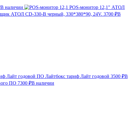
₽
В наличии
POS-монитор 12,1" АТОЛ
щик АТОЛ CD-330-B черный, 330*380*90, 24V.
3700 ₽
В
ПО Лайтбокс тариф Лайт годовой
3500 ₽
В
вого ПО
7300 ₽
В наличии