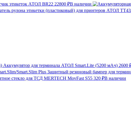
тчик этикеток АТОЛ BR22
22800 ₽
В наличии
Аккумулятор для терминала АТОЛ Smart.Lite (5200 мАч)
2600 
Защитный резиновый бампер для термина
итное стекло для ТСД MERTECH MovFast S55
320 ₽
В наличии