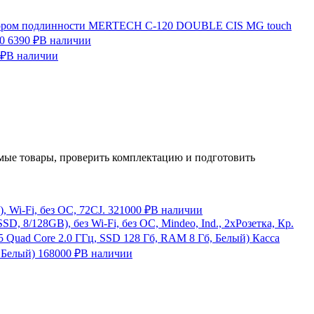
ктором подлинности MERTECH C-120 DOUBLE CIS MG touch
0
6390 ₽
В наличии
 ₽
В наличии
ые товары, проверить комплектацию и подготовить
 Wi-Fi, без ОС, 72CJ.
321000 ₽
В наличии
, 8/128GB), без Wi-Fi, без ОС, Mindeo, Ind., 2хРозетка, Кр.
Касса
 Белый)
168000 ₽
В наличии