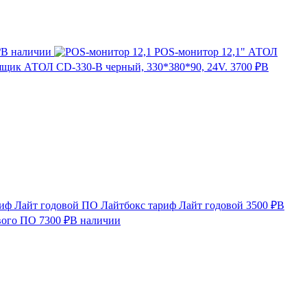
₽
В наличии
POS-монитор 12,1" АТОЛ
щик АТОЛ CD-330-B черный, 330*380*90, 24V.
3700 ₽
В
ПО Лайтбокс тариф Лайт годовой
3500 ₽
В
вого ПО
7300 ₽
В наличии