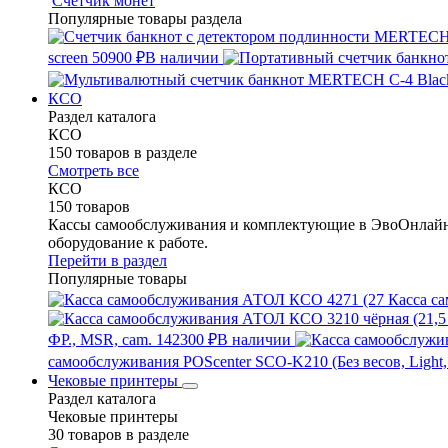
Счетчик монет
Популярные товары раздела
screen
50900 ₽
В наличии
КСО
Раздел каталога
КСО
150 товаров в разделе
Смотреть все
КСО
150 товаров
Кассы самообслуживания и комплектующие в ЭвоОнлайн 
оборудование к работе.
Перейти в раздел
Популярные товары
Касса са
ФР., MSR, cam.
142300 ₽
В наличии
самообслуживания POScenter SCO-K210 (Без весов, Light,
Чековые принтеры
Раздел каталога
Чековые принтеры
30 товаров в разделе