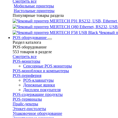
Смотреть все
Мобильные принтеры
Настольные принтеры
Популярные товары раздела
Чековый 
POS оборудование
Раздел каталога
POS оборудование
553 товаров в разделе
Смотреть все
POS-мониторы
Сенсорные POS мониторы
POS-моноблоки и компьютеры
POS-периферия
POS-клавиатуры
Денежные ящики
Дисплеи покупателя
POS-содержащие продукты
POS-терминалы
Прайс-чекеры
Этикет-пистолеты
Упаковочное оборудование