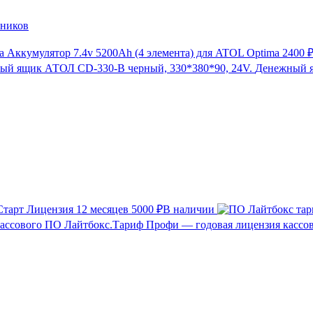
нников
Аккумулятор 7.4v 5200Ah (4 элемента) для ATOL Optima
2400 
Денежный я
тарт Лицензия 12 месяцев
5000 ₽
В наличии
Лайтбокс.Тариф Профи — годовая лицензия кассо