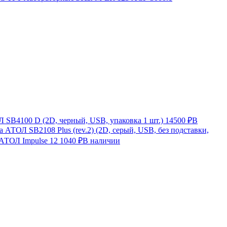
SB4100 D (2D, черный, USB, упаковка 1 шт.)
14500 ₽
В
 АТОЛ SB2108 Plus (rev.2) (2D, серый, USB, без подставки,
 АТОЛ Impulse 12
1040 ₽
В наличии