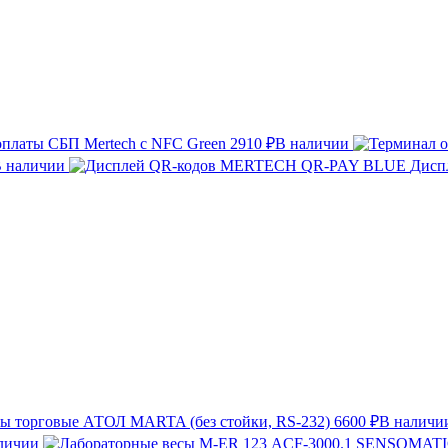
оплаты СБП Mertech с NFC Green
2910 ₽
В наличии
 наличии
Дисп
ы торговые АТОЛ MARTA (без стойки, RS-232)
6600 ₽
В наличи
личии