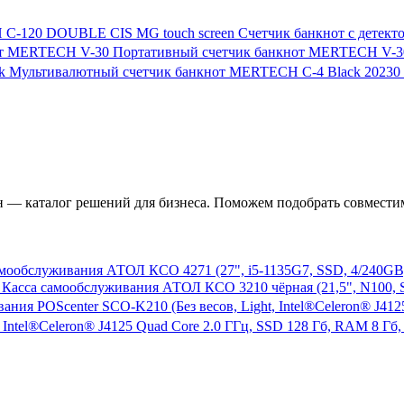
Счетчик банкнот с дете
Портативный счетчик банкнот MERTECH V-3
Мультивалютный счетчик банкнот MERTECH C-4 Black
20230
— каталог решений для бизнеса. Поможем подобрать совместим
мообслуживания АТОЛ КСО 4271 (27", i5-1135G7, SSD, 4/240GB),
Касса самообслуживания АТОЛ КСО 3210 чёрная (21,5", N100, SSD
 Intel®Celeron® J4125 Quad Core 2.0 ГГц, SSD 128 Гб, RAM 8 Гб,