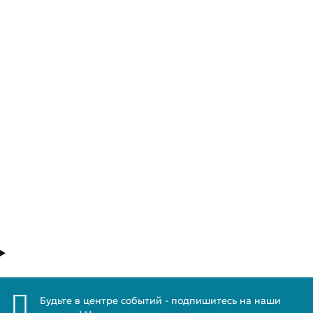
Лидер продаж!
Код активации Платформа ОФД на 15 месяцев
100-205
1500 ₽
В корзину
Быстрый заказ
Будьте в центре событий - подпишитесь на наши