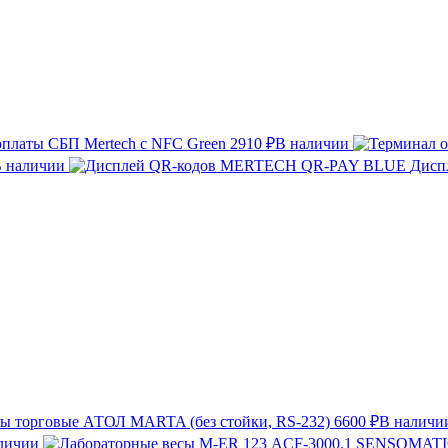
оплаты СБП Mertech с NFC Green
2910 ₽
В наличии
 наличии
Дисп
ы торговые АТОЛ MARTA (без стойки, RS-232)
6600 ₽
В наличи
личии