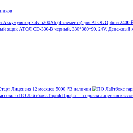
нников
Аккумулятор 7.4v 5200Ah (4 элемента) для ATOL Optima
2400 
Денежный я
тарт Лицензия 12 месяцев
5000 ₽
В наличии
Лайтбокс.Тариф Профи — годовая лицензия кассо