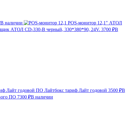
₽
В наличии
POS-монитор 12,1" АТОЛ
щик АТОЛ CD-330-B черный, 330*380*90, 24V.
3700 ₽
В
ПО Лайтбокс тариф Лайт годовой
3500 ₽
В
вого ПО
7300 ₽
В наличии