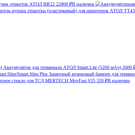
тчик этикеток АТОЛ BR22
22800 ₽
В наличии
Аккумулятор для терминала АТОЛ Smart.Lite (5200 мАч)
2600 
Защитный резиновый бампер для термина
итное стекло для ТСД MERTECH MovFast S55
320 ₽
В наличии