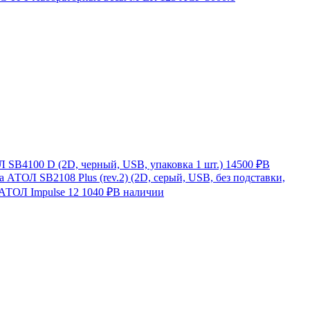
SB4100 D (2D, черный, USB, упаковка 1 шт.)
14500 ₽
В
 АТОЛ SB2108 Plus (rev.2) (2D, серый, USB, без подставки,
 АТОЛ Impulse 12
1040 ₽
В наличии