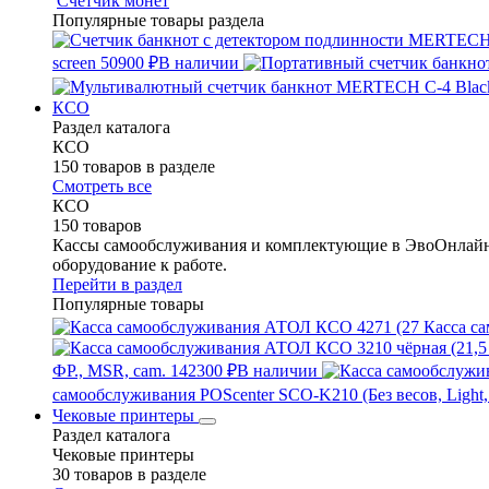
Счетчик монет
Популярные товары раздела
screen
50900 ₽
В наличии
КСО
Раздел каталога
КСО
150 товаров в разделе
Смотреть все
КСО
150 товаров
Кассы самообслуживания и комплектующие в ЭвоОнлайн 
оборудование к работе.
Перейти в раздел
Популярные товары
Касса са
ФР., MSR, cam.
142300 ₽
В наличии
самообслуживания POScenter SCO-K210 (Без весов, Light,
Чековые принтеры
Раздел каталога
Чековые принтеры
30 товаров в разделе