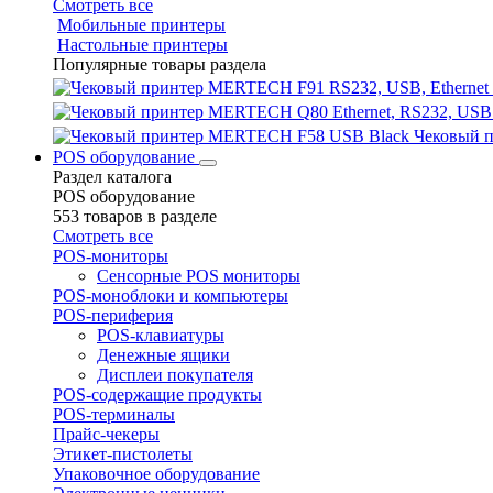
Смотреть все
Мобильные принтеры
Настольные принтеры
Популярные товары раздела
Чековый 
POS оборудование
Раздел каталога
POS оборудование
553 товаров в разделе
Смотреть все
POS-мониторы
Сенсорные POS мониторы
POS-моноблоки и компьютеры
POS-периферия
POS-клавиатуры
Денежные ящики
Дисплеи покупателя
POS-содержащие продукты
POS-терминалы
Прайс-чекеры
Этикет-пистолеты
Упаковочное оборудование