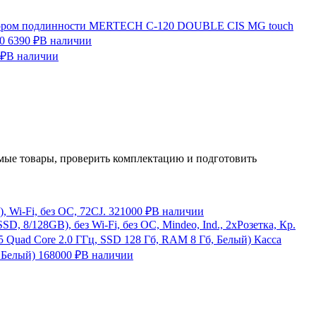
ктором подлинности MERTECH C-120 DOUBLE CIS MG touch
0
6390 ₽
В наличии
 ₽
В наличии
ые товары, проверить комплектацию и подготовить
 Wi-Fi, без ОС, 72CJ.
321000 ₽
В наличии
, 8/128GB), без Wi-Fi, без ОС, Mindeo, Ind., 2хРозетка, Кр.
Касса
 Белый)
168000 ₽
В наличии