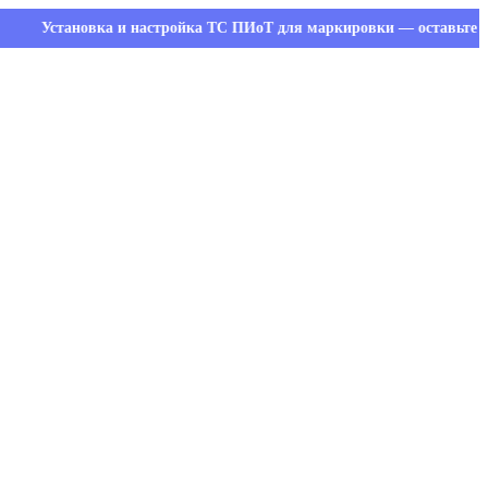
становка и настройка ТС ПИоТ для маркировки — оставьте заявку и