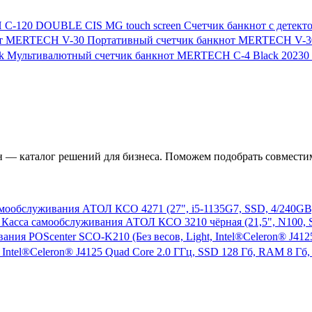
Счетчик банкнот с дете
Портативный счетчик банкнот MERTECH V-3
Мультивалютный счетчик банкнот MERTECH C-4 Black
20230
— каталог решений для бизнеса. Поможем подобрать совместим
мообслуживания АТОЛ КСО 4271 (27", i5-1135G7, SSD, 4/240GB),
Касса самообслуживания АТОЛ КСО 3210 чёрная (21,5", N100, SSD
 Intel®Celeron® J4125 Quad Core 2.0 ГГц, SSD 128 Гб, RAM 8 Гб,