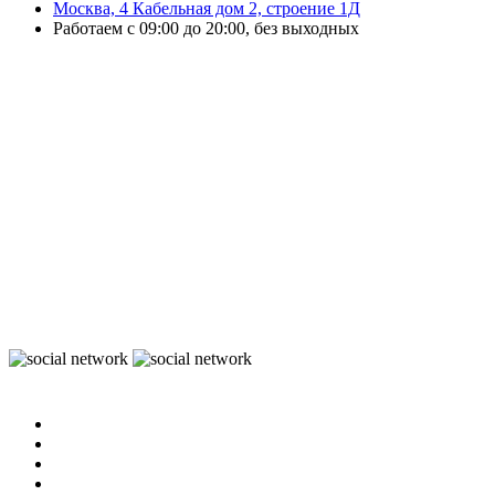
Москва, 4 Кабельная дом 2, строение 1Д
Работаем с 09:00 до 20:00, без выходных
ЭвоОнлайн поставляет онлайн-кассы, ТСД, сканеры и принтеры
этикеток для магазинов, складов и служб доставки.
Подбираем решения под маркировку и учёт, настраиваем
оборудование и интеграцию с учётными системами.
Выполняем ремонт ККТ, официальное обновление ПО, замену ФН и
сопровождение кассовой техники.
Работаем с бизнесом любого масштаба — от розничной точки до
распределительного склада.
Организуем быструю доставку по Москве и области и отправку
оборудования в регионы России.