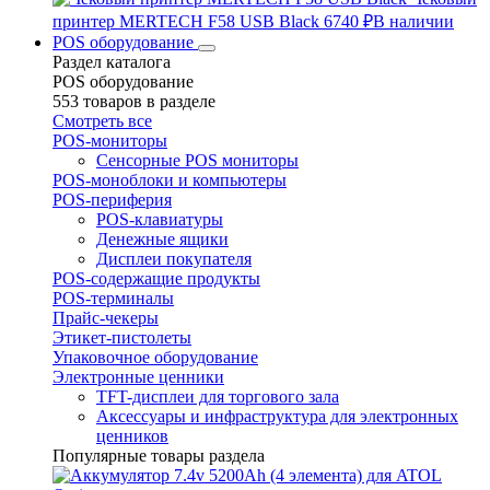
принтер MERTECH F58 USB Black
6740 ₽
В наличии
POS оборудование
Раздел каталога
POS оборудование
553 товаров в разделе
Смотреть все
POS-мониторы
Сенсорные POS мониторы
POS-моноблоки и компьютеры
POS-периферия
POS-клавиатуры
Денежные ящики
Дисплеи покупателя
POS-содержащие продукты
POS-терминалы
Прайс-чекеры
Этикет-пистолеты
Упаковочное оборудование
Электронные ценники
TFT-дисплеи для торгового зала
Аксессуары и инфраструктура для электронных
ценников
Популярные товары раздела