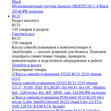
Мультивалютный счетчик банкнот MERTECH C-4 Black
20540 ₽
В наличии
КСО
Раздел каталога
КСО
150 товаров в разделе
Смотреть все
КСО
150 товаров
Кассы самообслуживания и комплектующие в
ЭвоОнлайн — каталог решений для бизнеса. Поможем
подобрать совместимые товары, проверить
комплектацию и подготовить оборудование к работе.
Перейти в раздел
Популярные товары
Касса самообслуживания АТОЛ КСО 3210 чёрная
(21,5", N100, SSD, 8/128GB), без Wi-Fi, без ОС, Mindeo,
Ind., 2хРозетка, Кр. ФР., MSR, cam.
142300 ₽
В наличии
Касса самообслуживания POScenter SCO-K210 (Без