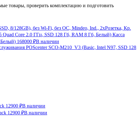
ые товары, проверить комплектацию и подготовить
, 8/128GB), без Wi-Fi, без ОС, Mindeo, Ind., 2хРозетка, Кр.
Касса
 Белый)
168000 ₽
В наличии
служивания POScenter SCO-M210_V3 (Basic, Intel N97, SSD 128
ck
12900 ₽
В наличии
ack
12900 ₽
В наличии