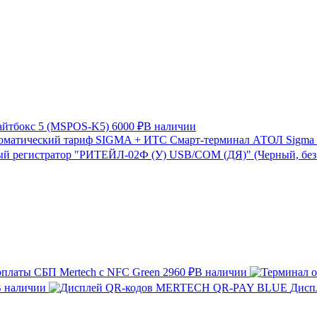
айтбокс 5 (MSPOS-K5)
6000 ₽
В наличии
Смарт-терминал АТОЛ Sigma 
й регистратор "РИТЕЙЛ-02Ф (У) USB/COM (ДЯ)" (Черный, бе
оплаты СБП Mertech с NFC Green
2960 ₽
В наличии
 наличии
Дисп