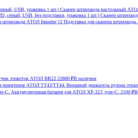
Сканер штрихкода настольный АТОЛ 
Сканер штрихкода
Подставка для сканера штрихкода
тчик этикеток АТОЛ BR22
22800 ₽
В наличии
Внешний держатель рулона этик
Аккумуляторная батарея для АТОЛ XP-323, type-C.
2100 ₽
В