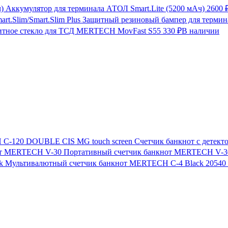
Аккумулятор для терминала АТОЛ Smart.Lite (5200 мАч)
2600 
Защитный резиновый бампер для термина
итное стекло для ТСД MERTECH MovFast S55
330 ₽
В наличии
Счетчик банкнот с дете
Портативный счетчик банкнот MERTECH V-3
Мультивалютный счетчик банкнот MERTECH C-4 Black
20540