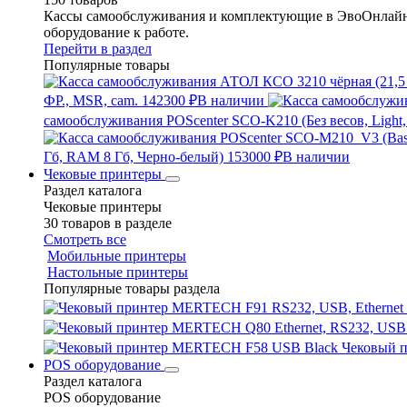
Кассы самообслуживания и комплектующие в ЭвоОнлайн 
оборудование к работе.
Перейти в раздел
Популярные товары
ФР., MSR, cam.
142300 ₽
В наличии
самообслуживания POScenter SCO-K210 (Без весов, Light,
Гб, RAM 8 Гб, Черно-белый)
153000 ₽
В наличии
Чековые принтеры
Раздел каталога
Чековые принтеры
30 товаров в разделе
Смотреть все
Мобильные принтеры
Настольные принтеры
Популярные товары раздела
Чековый 
POS оборудование
Раздел каталога
POS оборудование