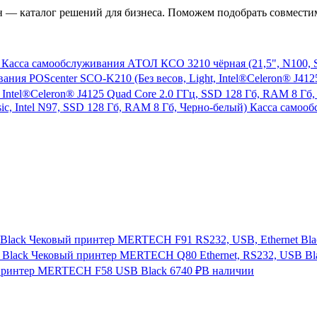
— каталог решений для бизнеса. Поможем подобрать совместим
Касса самообслуживания АТОЛ КСО 3210 чёрная (21,5", N100, SSD
 Intel®Celeron® J4125 Quad Core 2.0 ГГц, SSD 128 Гб, RAM 8 Гб,
Касса самооб
Чековый принтер MERTECH F91 RS232, USB, Ethernet Bla
Чековый принтер MERTECH Q80 Ethernet, RS232, USB Bl
принтер MERTECH F58 USB Black
6740 ₽
В наличии