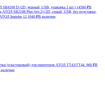
SB4100 D (2D, черный, USB, упаковка 1 шт.)
14500 ₽
В
 АТОЛ SB2108 Plus (rev.2) (2D, серый, USB, без подставки,
 АТОЛ Impulse 12
1040 ₽
В наличии
етки (пластиковый) для принтеров АТОЛ TT43/TT44.
960 ₽
В
 наличии