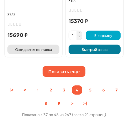
3118
232
товара LED
3787
15370 ₽
15690 ₽
В корзину
Ожидается поставка
Быстрый заказ
Показать еще
|<
<
1
2
3
4
5
6
7
8
9
>
>|
Показано с 37 по 48 из 247 (всего 21 страниц)