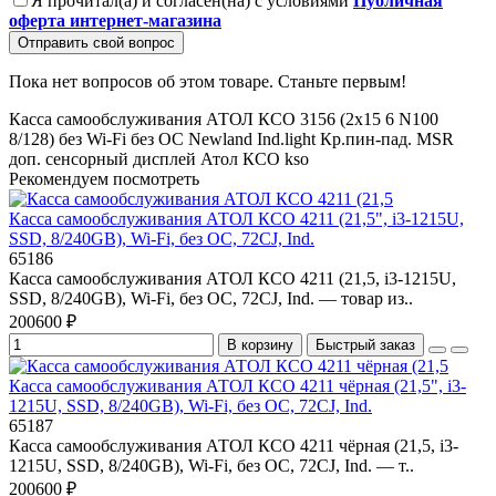
Я прочитал(а) и согласен(на) с условиями
Публичная
оферта интернет-магазина
Отправить свой вопрос
Пока нет вопросов об этом товаре. Станьте первым!
Касса самообслуживания АТОЛ КСО 3156 (2x15
6
N100
8/128)
без Wi-Fi
без ОС
Newland
Ind.light
Кр.пин-пад.
MSR
доп. сенсорный дисплей
Атол
КСО
kso
Рекомендуем посмотреть
Касса самообслуживания АТОЛ КСО 4211 (21,5", i3-1215U,
SSD, 8/240GB), Wi-Fi, без ОС, 72CJ, Ind.
65186
Касса самообслуживания АТОЛ КСО 4211 (21,5, i3-1215U,
SSD, 8/240GB), Wi-Fi, без ОС, 72CJ, Ind. — товар из..
200600 ₽
В корзину
Быстрый заказ
Касса самообслуживания АТОЛ КСО 4211 чёрная (21,5", i3-
1215U, SSD, 8/240GB), Wi-Fi, без ОС, 72CJ, Ind.
65187
Касса самообслуживания АТОЛ КСО 4211 чёрная (21,5, i3-
1215U, SSD, 8/240GB), Wi-Fi, без ОС, 72CJ, Ind. — т..
200600 ₽