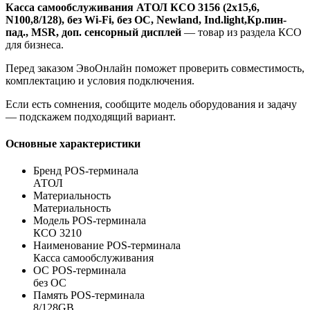
Касса самообслуживания АТОЛ КСО 3156 (2x15,6,
N100,8/128), без Wi-Fi, без ОС, Newland, Ind.light,Кр.пин-
пад., MSR, доп. сенсорный дисплей
— товар из раздела КСО
для бизнеса.
Перед заказом ЭвоОнлайн поможет проверить совместимость,
комплектацию и условия подключения.
Если есть сомнения, сообщите модель оборудования и задачу
— подскажем подходящий вариант.
Основные характеристики
Бренд POS-терминала
АТОЛ
Материальность
Материальность
Модель POS-терминала
КСО 3210
Наименование POS-терминала
Касса самообслуживания
ОС POS-терминала
без ОС
Память POS-терминала
8/128GB