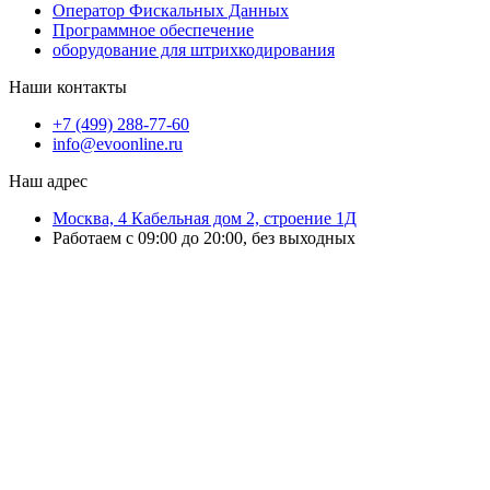
Оператор Фискальных Данных
Программное обеспечение
оборудование для штрихкодирования
Наши контакты
+7 (499) 288-77-60
info@evoonline.ru
Наш адрес
Москва, 4 Кабельная дом 2, строение 1Д
Работаем с 09:00 до 20:00, без выходных
ЭвоОнлайн поставляет онлайн-кассы, ТСД, сканеры и принтеры
этикеток для магазинов, складов и служб доставки.
Подбираем решения под маркировку и учёт, настраиваем
оборудование и интеграцию с учётными системами.
Выполняем ремонт ККТ, официальное обновление ПО, замену ФН и
сопровождение кассовой техники.
Работаем с бизнесом любого масштаба — от розничной точки до
распределительного склада.