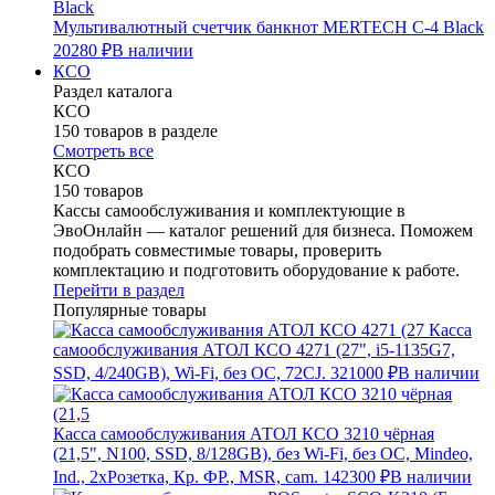
Мультивалютный счетчик банкнот MERTECH C-4 Black
20280 ₽
В наличии
КСО
Раздел каталога
КСО
150 товаров в разделе
Смотреть все
КСО
150 товаров
Кассы самообслуживания и комплектующие в
ЭвоОнлайн — каталог решений для бизнеса. Поможем
подобрать совместимые товары, проверить
комплектацию и подготовить оборудование к работе.
Перейти в раздел
Популярные товары
Касса
самообслуживания АТОЛ КСО 4271 (27", i5-1135G7,
SSD, 4/240GB), Wi-Fi, без ОС, 72CJ.
321000 ₽
В наличии
Касса самообслуживания АТОЛ КСО 3210 чёрная
(21,5", N100, SSD, 8/128GB), без Wi-Fi, без ОС, Mindeo,
Ind., 2хРозетка, Кр. ФР., MSR, cam.
142300 ₽
В наличии