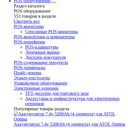
POS оборудование
Раздел каталога
POS оборудование
553 товаров в разделе
Смотреть все
POS-мониторы
Сенсорные POS мониторы
POS-моноблоки и компьютеры
POS-периферия
POS-клавиатуры
Денежные ящики
Дисплеи покупателя
POS-содержащие продукты
POS-терминалы
Прайс-чекеры
Этикет-пистолеты
Упаковочное оборудование
Электронные ценники
TFT-дисплеи для торгового зала
Аксессуары и инфраструктура для электронных
ценников
Популярные товары раздела
Аккумулятор 7.4v 5200Ah (4 элемента) для ATOL Optima