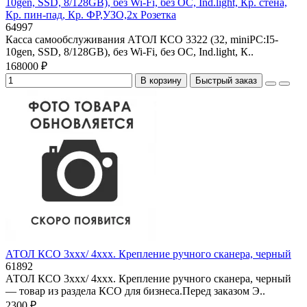
10gen, SSD, 8/128GB), без Wi-Fi, без ОС, Ind.light, Кр. стена,
Кр. пин-пад, Кр. ФР,УЗО,2x Розетка
64997
Касса самообслуживания АТОЛ КСО 3322 (32, miniPC:I5-
10gen, SSD, 8/128GB), без Wi-Fi, без ОС, Ind.light, К..
168000 ₽
В корзину
Быстрый заказ
АТОЛ КСО 3xxx/ 4xxx. Крепление ручного сканера, черный
61892
АТОЛ КСО 3xxx/ 4xxx. Крепление ручного сканера, черный
— товар из раздела КСО для бизнеса.Перед заказом Э..
2300 ₽