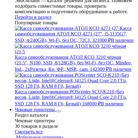
ЭвоОнлайн — каталог решений для бизнеса. Поможем
подобрать совместимые товары, проверить
комплектацию и подготовить оборудование к работе.
Перейти в раздел
Популярные товары
Касса
самообслуживания АТОЛ КСО 4271 (27", i5-1135G7,
SSD, 4/240GB), Wi-Fi, без ОС, 72CJ.
321000 ₽
В наличии
Касса самообслуживания АТОЛ КСО 3210 чёрная
(21,5", N100, SSD, 8/128GB), без Wi-Fi, без ОС, Mindeo,
Ind., 2хРозетка, Кр. ФР., MSR, cam.
142300 ₽
В наличии
Касса самообслуживания POScenter SCO-K210 (Без
весов, Light, Intel®Celeron® J4125 Quad Core 2.0 ГГц,
SSD 128 Гб, RAM 8 Гб, Белый)
168000 ₽
В наличии
Чековые принтеры
Раздел каталога
Чековые принтеры
30 товаров в разделе
Смотреть все
Мобильные принтеры