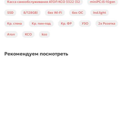
Касса самообслуживания АТОЛ КСО 3322 (32
miniPC:I5-10gen
SSD
8/128GB)
без Wi-Fi
без ОС
Ind.light
Кр. стена
Кр. пин-пад
Кр. ФР
УЗО
2x Розетка
Атол
КСО
kso
Рекомендуем посмотреть
АТОЛ КСО 3xxx/ 4xxx. Крепление ручного сканера,
черный
61892
2300 ₽