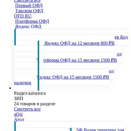
Смотреть все
Первый ОФД
Такском ОФД
OFD RU
Платформа ОФД
Яндекс ОФД
Популярные товары раздела
Код
активации для Яндекс ОФД на 12 месяцев
800 ₽
В
наличии
Код
активации Платформа ОФД на 15 месяцев
1500 ₽
В
наличии
Код
активации Яндекс ОФД на 15 месяцев
1500 ₽
В
наличии
ЗИП
Раздел каталога
ЗИП
24 товаров в разделе
Смотреть все
aQsi
Атол
Популярные товары раздела
Валик принтера для