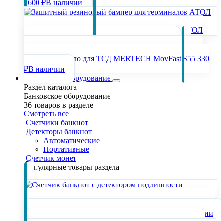
2600 ₽
В наличии
Защитный резиновый бампер для терминалов АТОЛ
Smart.Slim/Smart.Slim Plus
1600 ₽
В наличии
Защитное стекло для ТСД MERTECH MovFast S55
330
₽
В наличии
Банковское оборудование
Раздел каталога
Банковское оборудование
36 товаров в разделе
Смотреть все
Счетчики банкнот
Детекторы банкнот
Автоматические
Портативные
Счетчик монет
Популярные товары раздела
Счетчик банкнот с детектором подлинности MERTECH
C-120 DOUBLE CIS MG touch screen
51680 ₽
В наличии