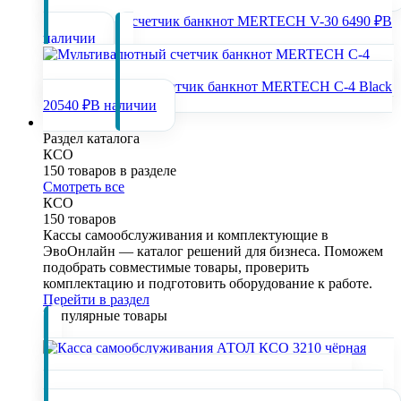
Портативный счетчик банкнот MERTECH V-30
6490 ₽
В
наличии
Мультивалютный счетчик банкнот MERTECH C-4 Black
20540 ₽
В наличии
КСО
Раздел каталога
КСО
150 товаров в разделе
Смотреть все
КСО
150 товаров
Кассы самообслуживания и комплектующие в
ЭвоОнлайн — каталог решений для бизнеса. Поможем
подобрать совместимые товары, проверить
комплектацию и подготовить оборудование к работе.
Перейти в раздел
Популярные товары
Касса самообслуживания АТОЛ КСО 3210 чёрная
(21,5", N100, SSD, 8/128GB), без Wi-Fi, без ОС, Mindeo,