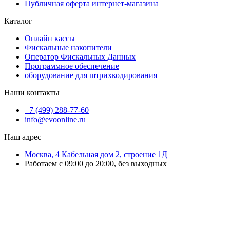
Публичная оферта интернет-магазина
Каталог
Онлайн кассы
Фискальные накопители
Оператор Фискальных Данных
Программное обеспечение
оборудование для штрихкодирования
Наши контакты
+7 (499) 288-77-60
info@evoonline.ru
Наш адрес
Москва, 4 Кабельная дом 2, строение 1Д
Работаем с 09:00 до 20:00, без выходных
ЭвоОнлайн поставляет онлайн-кассы, ТСД, сканеры и принтеры
этикеток для магазинов, складов и служб доставки.
Подбираем решения под маркировку и учёт, настраиваем
оборудование и интеграцию с учётными системами.