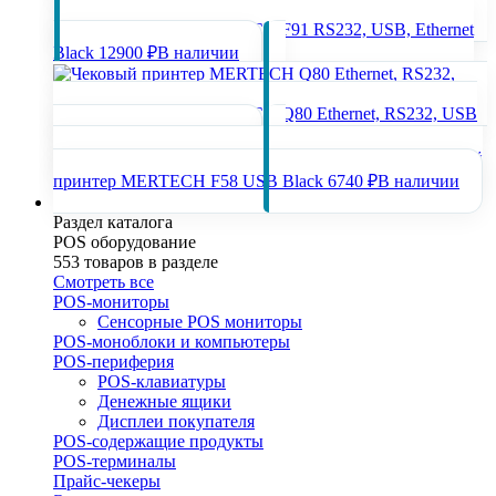
Чековый принтер MERTECH F91 RS232, USB, Ethernet
Black
12900 ₽
В наличии
Чековый принтер MERTECH Q80 Ethernet, RS232, USB
Black
12900 ₽
В наличии
Чековый
принтер MERTECH F58 USB Black
6740 ₽
В наличии
POS оборудование
Раздел каталога
POS оборудование
553 товаров в разделе
Смотреть все
POS-мониторы
Сенсорные POS мониторы
POS-моноблоки и компьютеры
POS-периферия
POS-клавиатуры
Денежные ящики
Дисплеи покупателя
POS-содержащие продукты
POS-терминалы
Прайс-чекеры