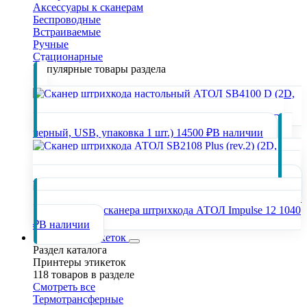
Аксессуары к сканерам
Беспроводные
Встраиваемые
Ручные
Стационарные
Популярные товары раздела
Сканер штрихкода настольный АТОЛ SB4100 D (2D,
черный, USB, упаковка 1 шт.)
14500 ₽
В наличии
Сканер штрихкода АТОЛ SB2108 Plus (rev.2) (2D, серый,
USB, без подставки, упаковка 1 шт.)
3800 ₽
В наличии
Подставка для сканера штрихкода АТОЛ Impulse 12
1040
₽
В наличии
Принтеры этикеток
Раздел каталога
Принтеры этикеток
118 товаров в разделе
Смотреть все
Термотрансферные