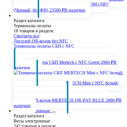
регистратор "РИТЕЙЛ-02Ф (У) USB/COM (ДЯ)"
(Черный, без ФН)
23500 ₽
В наличии
Терминалы оплаты
Раздел каталога
Терминалы оплаты
18 товаров в разделе
Смотреть все
Дисплей QR-кодов без NFC
Терминалы оплаты СБП с NFC
Популярные товары раздела
Терминал оплаты СБП Mertech с NFC Green
2960 ₽
В
наличии
Терминал оплаты СБП MERTECH Mini с NFC белый/
синий
2960 ₽
В наличии
Дисплей QR-кодов MERTECH QR-PAY BLUE
2880 ₽
В
наличии
Весы электронные
Раздел каталога
Весы электронные
247 товаров в разделе