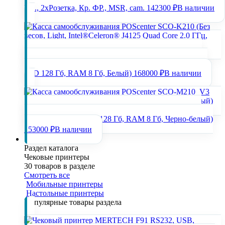
Ind., 2хРозетка, Кр. ФР., MSR, cam.
142300 ₽
В наличии
Касса самообслуживания POScenter SCO-K210 (Без
весов, Light, Intel®Celeron® J4125 Quad Core 2.0 ГГц,
SSD 128 Гб, RAM 8 Гб, Белый)
168000 ₽
В наличии
Касса самообслуживания POScenter SCO-M210_V3
(Basic, Intel N97, SSD 128 Гб, RAM 8 Гб, Черно-белый)
153000 ₽
В наличии
Чековые принтеры
Раздел каталога
Чековые принтеры
30 товаров в разделе
Смотреть все
Мобильные принтеры
Настольные принтеры
Популярные товары раздела