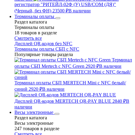
регистратор "РИТЕЙЛ-02Ф (У) USB/COM (ДЯ)"
(Черный, без ФН)
23500 ₽
В наличии
Терминалы оплаты
Раздел каталога
Терминалы оплаты
18 товаров в разделе
Смотреть все
Дисплей QR-кодов без NFC
Терминалы оплаты СБП с NFC
Популярные товары раздела
Терминал
оплаты СБП Mertech с NFC Green
2920 ₽
В наличии
Терминал оплаты СБП MERTECH Mini с NFC белый/
синий
2920 ₽
В наличии
Дисплей QR-кодов MERTECH QR-PAY BLUE
2840 ₽
В
наличии
Весы электронные
Раздел каталога
Весы электронные
247 товаров в разделе
Смотреть все