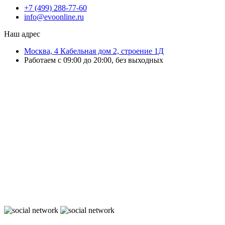
+7 (499) 288-77-60
info@evoonline.ru
Наш адрес
Москва, 4 Кабельная дом 2, строение 1Д
Работаем с 09:00 до 20:00, без выходных
ЭвоОнлайн поставляет онлайн-кассы, ТСД, сканеры и принтеры
этикеток для магазинов, складов и служб доставки.
Подбираем решения под маркировку и учёт, настраиваем
оборудование и интеграцию с учётными системами.
Выполняем ремонт ККТ, официальное обновление ПО, замену ФН и
сопровождение кассовой техники.
Работаем с бизнесом любого масштаба — от розничной точки до
распределительного склада.
Организуем быструю доставку по Москве и области и отправку
оборудования в регионы России.