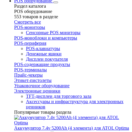
POS оборудование
Раздел каталога
POS оборудование
553 товаров в разделе
Смотреть все
POS-мониторы
Сенсорные POS мониторы
POS-моноблоки и компьютеры
POS-периферия
POS-клавиатуры
Денежные ящики
Дисплеи покупателя
POS-содержащие продукты
POS-терминалы
Прайс-чекеры
Этикет-пистолеты
Упаковочное оборудование
Электронные ценники
TFT-дисплеи для торгового зала
Аксессуары и инфраструктура для электронных
ценников
Популярные товары раздела
Аккумулятор 7.4v 5200Ah (4 элемента) для ATOL Optima