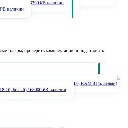
 MERTECH V-30
6390 ₽
В наличии
 ₽
В наличии
ые товары, проверить комплектацию и подготовить
B), Wi-Fi, без ОС, 72CJ.
321000 ₽
В наличии
, 8/128GB), без Wi-Fi, без ОС, Mindeo, Ind., 2хРозетка, Кр.
 8 Гб, Белый)
168000 ₽
В наличии