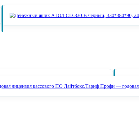
Аккумулятор 7.4v 5200Ah (4 элемента) для ATOL Optima
24
с Старт Лицензия 12 месяцев
5000 ₽
В наличии
Лайтбокс.Тариф Профи — годовая