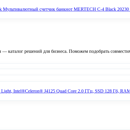
Портативный счетчик банкнот
Мультивалютный счетчик банкнот MERTECH C-4 Black
20230
— каталог решений для бизнеса. Поможем подобрать совместим
а самообслуживания АТОЛ КСО 4271 (27", i5-1135G7, SSD, 4/240G
Касса самообслуживания АТОЛ КСО 3210 чёрная (21,5", N100, SSD
Light, Intel®Celeron® J4125 Quad Core 2.0 ГГц, SSD 128 Гб, RAM