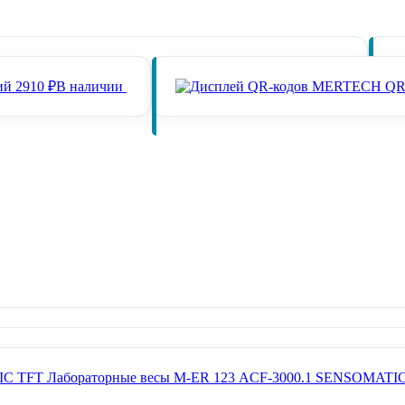
ал оплаты СБП Mertech с NFC Green
2910 ₽
В наличии
ий
2910 ₽
В наличии
Весы торговые АТОЛ MARTA (без стойки, RS-232)
6600 ₽
В нал
ы торговые АТОЛ MARTA (со стойкой, RS-232)
7700 ₽
В наличи
Лабораторные весы M-ER 123 АCF-3000.1 SENSOMATI