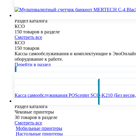
touch screen
50900 ₽
В наличии
КСО
Раздел каталога
КСО
150 товаров в разделе
Смотреть все
КСО
150 товаров
Кассы самообслуживания и комплектующие в ЭвоОнлайн 
оборудование к работе.
Перейти в раздел
Популярные товары
Касс
ФР., MSR, cam.
142300 ₽
В наличии
Касса самообслуживания POScenter SCO-K210 (Без весов, 
Чековые принтеры
Раздел каталога
Чековые принтеры
30 товаров в разделе
Смотреть все
Мобильные принтеры
Настольные принтеры