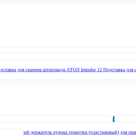
Сканер штрихкода настольный А
Сканер шт
Подставка для 
смотчик этикеток АТОЛ BR22
22800 ₽
В наличии