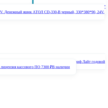
00 ₽
В наличии
POS-монитор 12,1"
Денежный ящик АТОЛ CD-330-B черный, 330*380*90, 24V.
ПО Лайтбокс тариф Лайт годовой
 лицензия кассового ПО
7300 ₽
В наличии