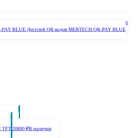
Дисплей QR-кодов MERTECH QR-PAY BLUE
ичии
и
C TFT
20800 ₽
В наличии