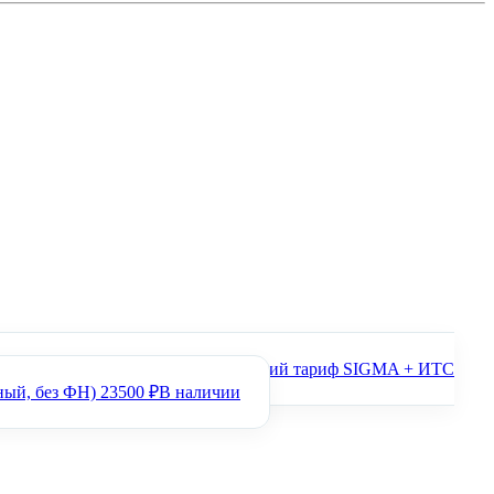
7. Черный. Без ФН + Автоматический тариф SIGMA + ИТС
ый, без ФН)
23500 ₽
В наличии