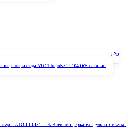
ТОЛ SB4100 D (2D, черный, USB, упаковка 1 шт.)
14500 ₽
В
рихкода АТОЛ SB2108 Plus (rev.2) (2D, серый, USB, без
сканера штрихкода АТОЛ Impulse 12
1040 ₽
В наличии
Аккумуляторная
Внешний держатель рулона этикетки