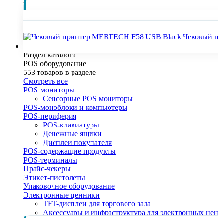
Популярные товары раздела
Чековый 
POS оборудование
Раздел каталога
POS оборудование
553 товаров в разделе
Смотреть все
POS-мониторы
Сенсорные POS мониторы
POS-моноблоки и компьютеры
POS-периферия
POS-клавиатуры
Денежные ящики
Дисплеи покупателя
POS-содержащие продукты
POS-терминалы
Прайс-чекеры
Этикет-пистолеты
Упаковочное оборудование
Электронные ценники
TFT-дисплеи для торгового зала
Аксессуары и инфраструктура для электронных це