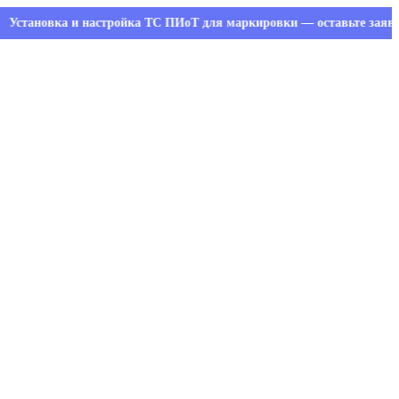
овка и настройка ТС ПИоТ для маркировки — оставьте заявку и пол