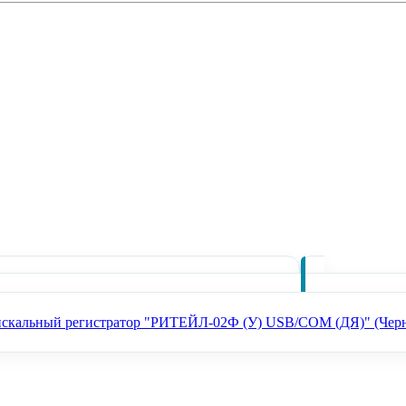
са Лайтбокс 5 (MSPOS-K5)
6000 ₽
В наличии
Смарт-терминал АТОЛ Sigma 
скальный регистратор "РИТЕЙЛ-02Ф (У) USB/COM (ДЯ)" (Черн