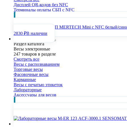
Дисплей QR-кодов без NFC
Терминалы оплаты СБП с NFC
Популярные товары раздела
Термин
Терминал оплаты СБП MERTECH Mini с NFC белый/син
2830 ₽
В наличии
Весы электронные
Раздел каталога
Весы электронные
247 товаров в разделе
Смотреть все
Весы с распознаванием
Торговые весы
Фасовочные весы
Карманные
Весы с печатью этикеток
Лабораторные
Аксессуары для весов
Популярные товары раздела
Вес
Сканеры штрих-кодов