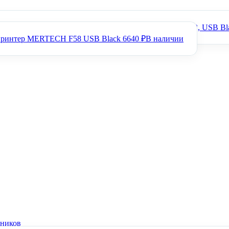
Чековый принтер MERTECH F91 RS232, USB, Ethernet
Чековый принтер MERTECH Q80 Ethernet, RS232, USB Bl
принтер MERTECH F58 USB Black
6640 ₽
В наличии
нников