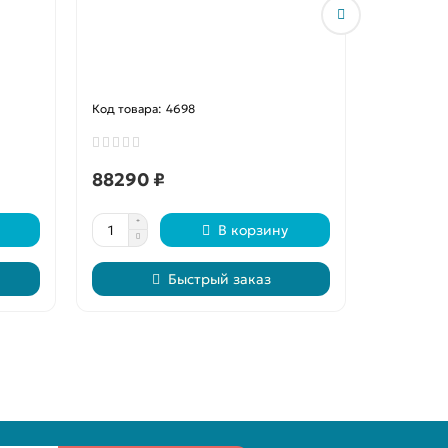
4698
88290 ₽
151500
В корзину
Быстрый заказ