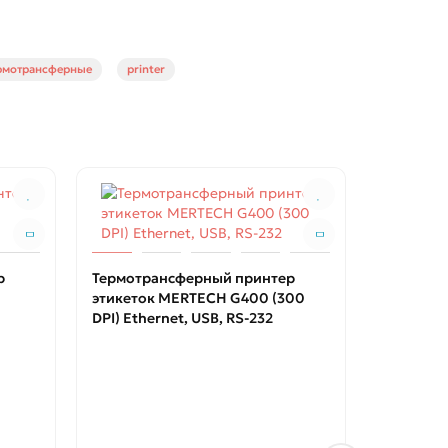
рмотрансферные
printer
р
Термотрансферный принтер
Термотр
этикеток MERTECH G400 (300
этикеток
DPI) Ethernet, USB, RS-232
DPI) Ethe