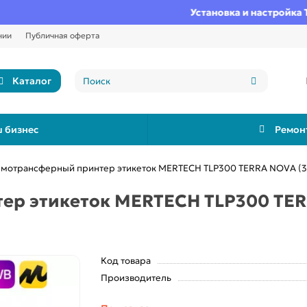
Установка и настройка ТС П
нии
Публичная оферта
Каталог
 бизнес
Ремон
мотрансферный принтер этикеток MERTECH TLP300 TERRA NOVA (300 
р этикеток MERTECH TLP300 TERR
Код товара
Производитель