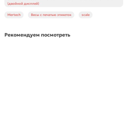
(двойной дисплей)
Mertech
Весы с печатью этикеток
scale
Рекомендуем посмотреть
Фасовочные настольные весы M-ER 326 AF-6.1 "Cube"
LCD USB (двойной дисплей)
3836
7310 ₽
В корзину