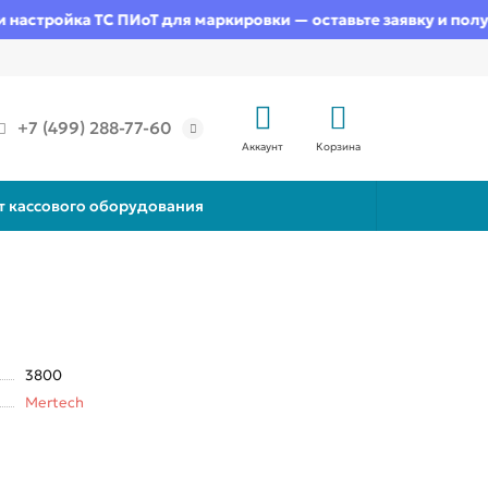
астройка ТС ПИоТ для маркировки — оставьте заявку и получи
+7 (499) 288-77-60
Аккаунт
Корзина
т кассового оборудования
3800
Mertech