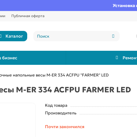
Установка и н
нии
Публичная оферта
Каталог
 бизнес
Ремон
очные напольные весы M-ER 334 ACFPU "FARMER" LED
есы M-ER 334 ACFPU FARMER LED
Код товара
Производитель
Почти закончился