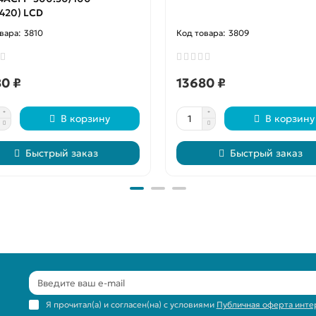
420) LCD
3810
3809
0 ₽
13680 ₽
В корзину
В корзину
Быстрый заказ
Быстрый заказ
Я прочитал(а) и согласен(на) с условиями
Публичная оферта инте