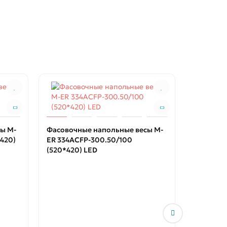
ы M-
Фасовочные напольные весы M-
*420)
ER 334ACFP-300.50/100
(520*420) LED
Порционн
32.5 "Post