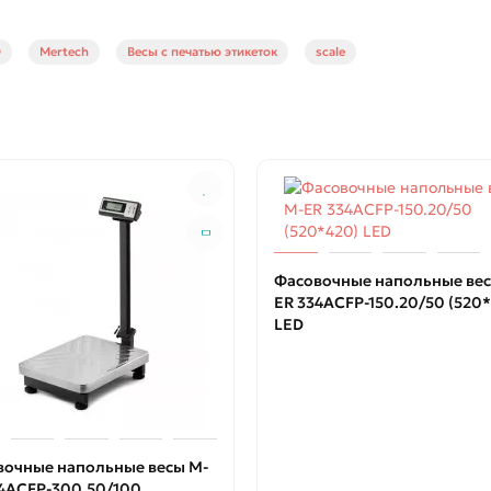
D
Mertech
Весы с печатью этикеток
scale
Фасовочные напольные вес
ER 334ACFP-150.20/50 (520
LED
вочные напольные весы M-
34ACFP-300.50/100