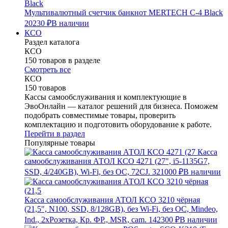
Мультивалютный счетчик банкнот MERTECH C-4 Black
20230 ₽
В наличии
КСО
Раздел каталога
КСО
150 товаров в разделе
Смотреть все
КСО
150 товаров
Кассы самообслуживания и комплектующие в
ЭвоОнлайн — каталог решений для бизнеса. Поможем
подобрать совместимые товары, проверить
комплектацию и подготовить оборудование к работе.
Перейти в раздел
Популярные товары
Касса
самообслуживания АТОЛ КСО 4271 (27", i5-1135G7,
SSD, 4/240GB), Wi-Fi, без ОС, 72CJ.
321000 ₽
В наличии
Касса самообслуживания АТОЛ КСО 3210 чёрная
(21,5", N100, SSD, 8/128GB), без Wi-Fi, без ОС, Mindeo,
Ind., 2хРозетка, Кр. ФР., MSR, cam.
142300 ₽
В наличии