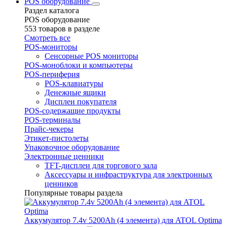
POS оборудование
Раздел каталога
POS оборудование
553 товаров в разделе
Смотреть все
POS-мониторы
Сенсорные POS мониторы
POS-моноблоки и компьютеры
POS-периферия
POS-клавиатуры
Денежные ящики
Дисплеи покупателя
POS-содержащие продукты
POS-терминалы
Прайс-чекеры
Этикет-пистолеты
Упаковочное оборудование
Электронные ценники
TFT-дисплеи для торгового зала
Аксессуары и инфраструктура для электронных
ценников
Популярные товары раздела
Аккумулятор 7.4v 5200Ah (4 элемента) для ATOL Optima