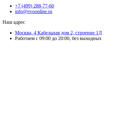
+7 (499) 288-77-60
info@evoonline.ru
Наш адрес
Москва, 4 Кабельная дом 2, строение 1Д
Работаем с 09:00 до 20:00, без выходных
ЭвоОнлайн поставляет онлайн-кассы, ТСД, сканеры и принтеры
этикеток для магазинов, складов и служб доставки.
Подбираем решения под маркировку и учёт, настраиваем
оборудование и интеграцию с учётными системами.
Выполняем ремонт ККТ, официальное обновление ПО, замену ФН и
сопровождение кассовой техники.
Работаем с бизнесом любого масштаба — от розничной точки до
распределительного склада.
Организуем быструю доставку по Москве и области и отправку
оборудования в регионы России.