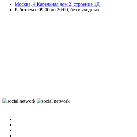
Москва, 4 Кабельная дом 2, строение 1Д
Работаем с 09:00 до 20:00, без выходных
ЭвоОнлайн поставляет онлайн-кассы, ТСД, сканеры и принтеры
этикеток для магазинов, складов и служб доставки.
Подбираем решения под маркировку и учёт, настраиваем
оборудование и интеграцию с учётными системами.
Выполняем ремонт ККТ, официальное обновление ПО, замену ФН и
сопровождение кассовой техники.
Работаем с бизнесом любого масштаба — от розничной точки до
распределительного склада.
Организуем быструю доставку по Москве и области и отправку
оборудования в регионы России.