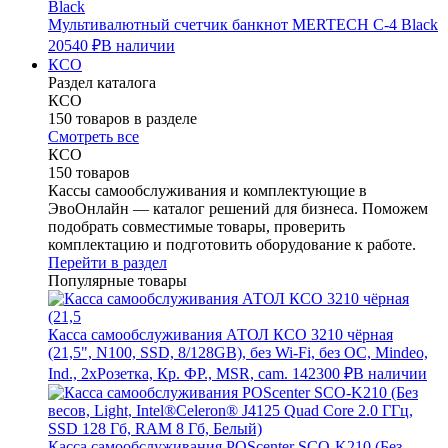
Мультивалютный счетчик банкнот MERTECH C-4 Black
20540 ₽
В наличии
КСО
Раздел каталога
КСО
150 товаров в разделе
Смотреть все
КСО
150 товаров
Кассы самообслуживания и комплектующие в
ЭвоОнлайн — каталог решений для бизнеса. Поможем
подобрать совместимые товары, проверить
комплектацию и подготовить оборудование к работе.
Перейти в раздел
Популярные товары
Касса самообслуживания АТОЛ КСО 3210 чёрная
(21,5", N100, SSD, 8/128GB), без Wi-Fi, без ОС, Mindeo,
Ind., 2хРозетка, Кр. ФР., MSR, cam.
142300 ₽
В наличии
Касса самообслуживания POScenter SCO-K210 (Без