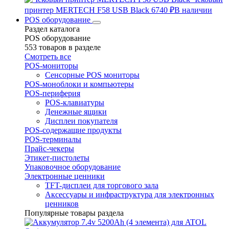
принтер MERTECH F58 USB Black
6740 ₽
В наличии
POS оборудование
Раздел каталога
POS оборудование
553 товаров в разделе
Смотреть все
POS-мониторы
Сенсорные POS мониторы
POS-моноблоки и компьютеры
POS-периферия
POS-клавиатуры
Денежные ящики
Дисплеи покупателя
POS-содержащие продукты
POS-терминалы
Прайс-чекеры
Этикет-пистолеты
Упаковочное оборудование
Электронные ценники
TFT-дисплеи для торгового зала
Аксессуары и инфраструктура для электронных
ценников
Популярные товары раздела