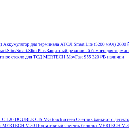
Аккумулятор для терминала АТОЛ Smart.Lite (5200 мАч)
2600 
Защитный резиновый бампер для термина
итное стекло для ТСД MERTECH MovFast S55
320 ₽
В наличии
Счетчик банкнот с дете
Портативный счетчик банкнот MERTECH V-3