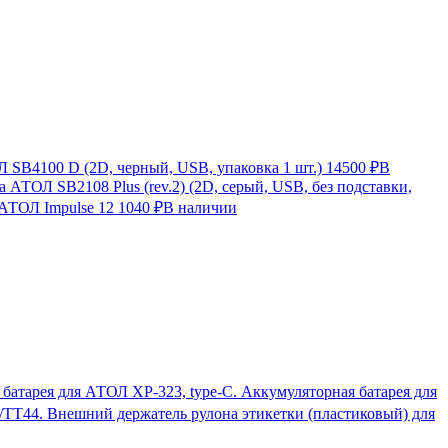
SB4100 D (2D, черный, USB, упаковка 1 шт.)
14500 ₽
В
 АТОЛ SB2108 Plus (rev.2) (2D, серый, USB, без подставки,
 АТОЛ Impulse 12
1040 ₽
В наличии
Аккумуляторная батарея для
Внешний держатель рулона этикетки (пластиковый) для