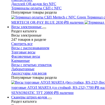
Дисплей QR-кодов без NFC
Терминалы оплаты СБП с NFC
Популярные товары раздела
Терминал 
MERTECH QR-PAY BLUE
2830 ₽
В наличии
Весы электронные
Раздел каталога
Весы электронные
247 товаров в разделе
Смотреть все
Весы с распознаванием
Торговые весы
Фасовочные весы
Карманные
Весы с печатью этикеток
Лабораторные
Аксессуары для весов
Популярные товары раздела
Вес
торговые АТОЛ MARTA (со стойкой, RS-232)
7700 ₽
В на
SENSOMATIC TFT
20800 ₽
В наличии
Сканеры штрих-кодов
Раздел каталога