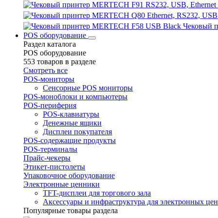
Чековый 
POS оборудование
Раздел каталога
POS оборудование
553 товаров в разделе
Смотреть все
POS-мониторы
Сенсорные POS мониторы
POS-моноблоки и компьютеры
POS-периферия
POS-клавиатуры
Денежные ящики
Дисплеи покупателя
POS-содержащие продукты
POS-терминалы
Прайс-чекеры
Этикет-пистолеты
Упаковочное оборудование
Электронные ценники
TFT-дисплеи для торгового зала
Аксессуары и инфраструктура для электронных це
Популярные товары раздела