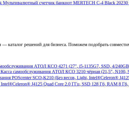
Мультивалютный счетчик банкнот MERTECH C-4 Black
20230
— каталог решений для бизнеса. Поможем подобрать совместим
мообслуживания АТОЛ КСО 4271 (27", i5-1135G7, SSD, 4/240GB),
Касса самообслуживания АТОЛ КСО 3210 чёрная (21,5", N100, SSD
 Intel®Celeron® J4125 Quad Core 2.0 ГГц, SSD 128 Гб, RAM 8 Гб,