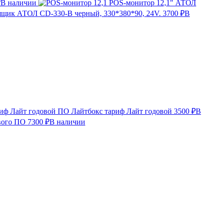
₽
В наличии
POS-монитор 12,1" АТОЛ
щик АТОЛ CD-330-B черный, 330*380*90, 24V.
3700 ₽
В
ПО Лайтбокс тариф Лайт годовой
3500 ₽
В
вого ПО
7300 ₽
В наличии