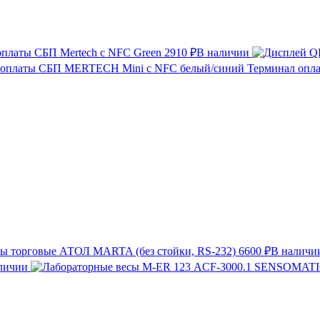
оплаты СБП Mertech с NFC Green
2910 ₽
В наличии
Терминал опл
ы торговые АТОЛ MARTA (без стойки, RS-232)
6600 ₽
В наличи
личии