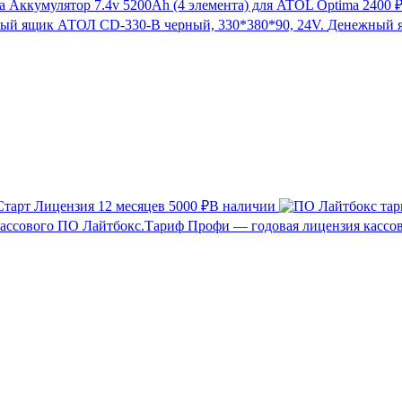
Аккумулятор 7.4v 5200Ah (4 элемента) для ATOL Optima
2400 
Денежный я
тарт Лицензия 12 месяцев
5000 ₽
В наличии
Лайтбокс.Тариф Профи — годовая лицензия кассо