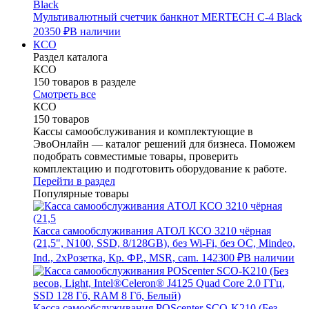
Мультивалютный счетчик банкнот MERTECH C-4 Black
20350 ₽
В наличии
КСО
Раздел каталога
КСО
150 товаров в разделе
Смотреть все
КСО
150 товаров
Кассы самообслуживания и комплектующие в
ЭвоОнлайн — каталог решений для бизнеса. Поможем
подобрать совместимые товары, проверить
комплектацию и подготовить оборудование к работе.
Перейти в раздел
Популярные товары
Касса самообслуживания АТОЛ КСО 3210 чёрная
(21,5", N100, SSD, 8/128GB), без Wi-Fi, без ОС, Mindeo,
Ind., 2хРозетка, Кр. ФР., MSR, cam.
142300 ₽
В наличии
Касса самообслуживания POScenter SCO-K210 (Без