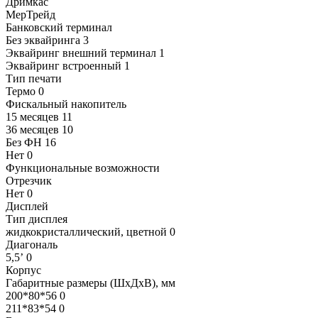
Дримкас
МерТрейд
Банковский терминал
Без эквайринга
3
Эквайринг внешний терминал
1
Эквайринг встроенный
1
Тип печати
Термо
0
Фискальный накопитель
15 месяцев
11
36 месяцев
10
Без ФН
16
Нет
0
Функциональные возможности
Отрезчик
Нет
0
Дисплей
Тип дисплея
жидкокристаллический, цветной
0
Диагональ
5,5’
0
Корпус
Габаритные размеры (ШхДхВ), мм
200*80*56
0
211*83*54
0