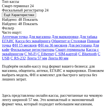
Тип кассы
Смарт-терминал
24
Фискальный регистратор
24
Ещё Характеристики
Найдено:
48
Показать
Найдено:
48
Показать
Фильтр
Часто ищут:
Аптечная точка
Для магазина
Для маркировки
Для табака
ЕГАИС
Касса без эквайринга
Общепит и Столовая
Пивная
точка
ФН 15 месяцев
ФН на 36 месяцев
Для ресторана
Для
кафе
Фискальные регистраторы
Смарт-терминалы
Кассы с
эквайрингом
С Wi-Fi
С Ethernet
С SIM-картой
С Bluetooth
С
USB
С RS-232
Лента 57 мм
Лента 80 мм
Подберём онлайн-кассу под формат вашего бизнеса: для
магазина, общепита, аптеки, ЕГАИС и маркировки. Поможем
выбрать модель, ФН и комплект для быстрого запуска без
лишних затрат.
Здесь представлены онлайн-кассы, рассчитанные на чековую
ленту шириной 57 мм. Это компактный и экономичный
формат чека, который подходит небольшим магазинам,