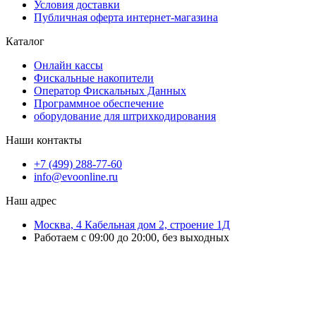
Условия доставки
Публичная оферта интернет-магазина
Каталог
Онлайн кассы
Фискальные накопители
Оператор Фискальных Данных
Программное обеспечение
оборудование для штрихкодирования
Наши контакты
+7 (499) 288-77-60
info@evoonline.ru
Наш адрес
Москва, 4 Кабельная дом 2, строение 1Д
Работаем с 09:00 до 20:00, без выходных
ЭвоОнлайн поставляет онлайн-кассы, ТСД, сканеры и принтеры
этикеток для магазинов, складов и служб доставки.
Подбираем решения под маркировку и учёт, настраиваем
оборудование и интеграцию с учётными системами.