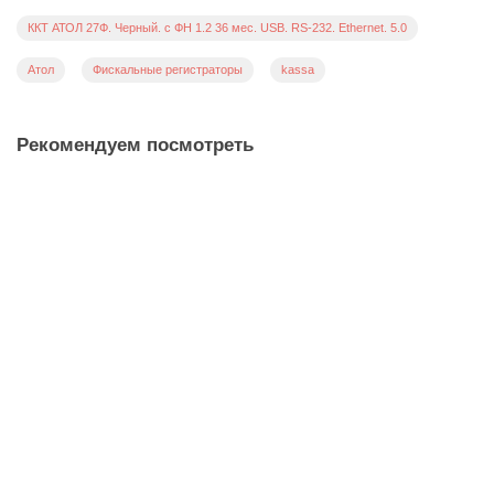
ККТ АТОЛ 27Ф. Черный. с ФН 1.2 36 мес. USB. RS-232. Ethernet. 5.0
Атол
Фискальные регистраторы
kassa
Рекомендуем посмотреть
ККТ АТОЛ 22 v2 Ф. Черный. Без ФН. USB. RS-232. Ethernet.
5.0
55081
38500 ₽
В корзину