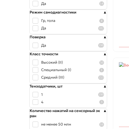
Да
14
Режим самодиагностики
Гр, тола
4
Да
182
Поверка
Да
198
Класс точности
Высокий (II)
50
Специальный (I)
1
Средний (III)
153
Тензодатчики, шт
1
199
4
3
Количество нажатий на сенсорный эк
ран
не менее 50 млн
16