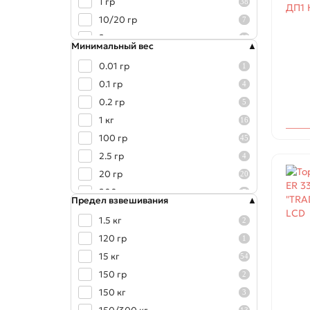
1 гр
38
10/20 гр
7
2 гр
46
Минимальный вес
20 гр
2
0.01 гр
1
20/50 гр
15
0.1 гр
4
200 гр
2
0.2 гр
5
5 гр
45
1 кг
16
50 гр
3
100 гр
45
50/100 гр
13
2.5 гр
4
20 гр
20
200 гр
7
Предел взвешивания
4 кг
2
1.5 кг
2
40 гр
46
120 гр
1
400 гр
17
15 кг
54
5 гр
20
150 гр
2
50 гр
18
150 кг
3