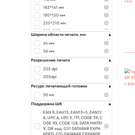
183*141 мм
3
195*150 мм
3
255*210 мм
16
255х205
28
Ширина области печати, мм
255х205 мм
8
54 мм
2
256*206 мм
6
56 мм
12
265х370 мм
6
Разрешение печати
280*235 мм
9
203 dpi
1
300*200
7
203dpi
13
300*220 мм
4
315*235 мм
Ресурс печатающей головки
4
320*420 мм
2
50 км
14
320х420 мм
2
Поддержка ШК
325*230 мм
36
EAN 8, EAH13, EAN13+5, EAN12
325*275
7
8, UPC A, UPC E, ITF, CODE 39, C
ODE 93, CODE 128, DATA MATRI
325х255 мм
2
12
X, QR код, GS1 DATABAR EXPA
330*230 мм
4
NDED, GS1 DATABAR EXPANDE