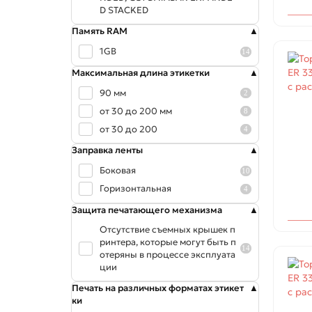
D STACKED
340х300 мм
4
355х295 мм
Память RAM
8
405*355 мм
2
1GB
14
420*520 мм
12
Максимальная длина этикетки
420х520 мм
4
90 мм
2
450*600 мм
4
от 30 до 200 мм
8
450х600 мм
4
от 30 до 200
4
56*56 мм
1
Заправка ленты
600х800 мм
9
Боковая
10
Горизонтальная
4
Защита печатающего механизма
Отсутствие съемных крышек п
ринтера, которые могут быть п
14
отеряны в процессе эксплуата
ции
Печать на различных форматах этикет
ки