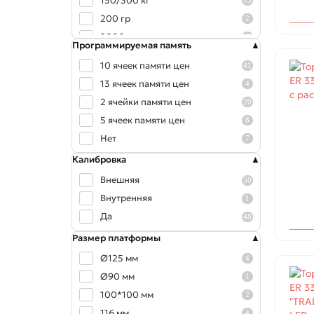
150/300 кг
13
200 гр
2
2000 гр
1
Программируемая память
3 кг
14
10 ячеек памяти цен
41
30/60 кг
7
13 ячеек памяти цен
4
300 гр
4
2 ячейки памяти цен
20
32 кг
51
5 ячеек памяти цен
8
6 кг
27
Нет
7
60 кг
2
Калибровка
60/150 кг
15
Внешняя
50
600 гр
2
Внутренняя
1
600 кг
2
Да
48
Размер платформы
Ø125 мм
4
Ø90 мм
1
100*100 мм
2
116 мм
4