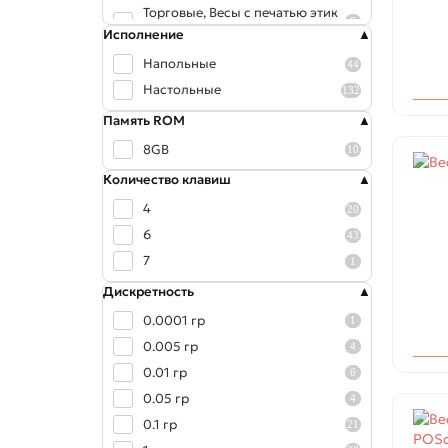
Торговые, Весы с печатью этик
6
еток, Весы с распознаванием
Исполнение
Торговые, Весы с распознаван
Напольные
44
2
ием
Настольные
132
Фасовочные
52
Память ROM
Фасовочные, Порционные
42
8GB
10
Количество клавиш
4
20
6
43
7
1
Дискретность
0.0001 гр
1
0.005 гр
4
0.01 гр
6
0.05 гр
4
0.1 гр
21