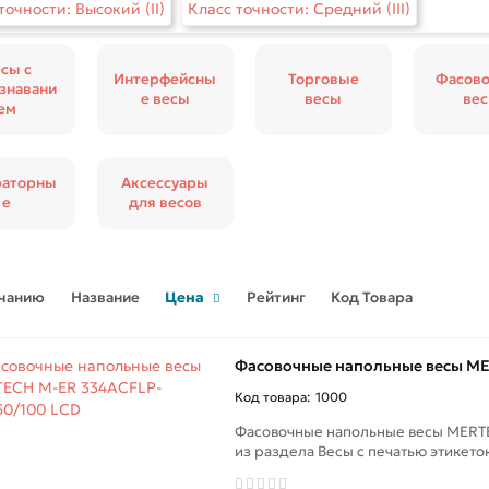
точности: Высокий (II)
Класс точности: Средний (III)
сы с
Интерфейсны
Торговые
Фасов
знавани
е весы
весы
ве
ем
раторны
Аксессуары
е
для весов
лчанию
Название
Цена
Рейтинг
Код Товара
Фасовочные напольные весы ME
1000
Фасовочные напольные весы MERT
из раздела Весы с печатью этикеток