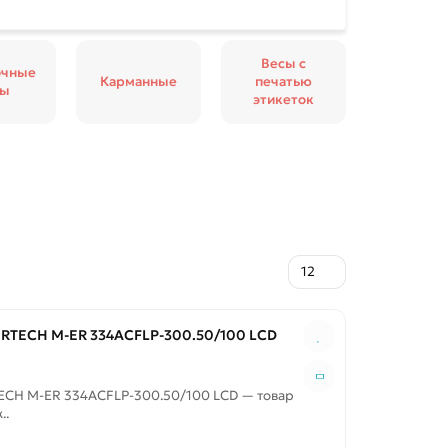
Весы с
очные
Карманные
печатью
сы
этикеток
RTECH M-ER 334ACFLP-300.50/100 LCD
ECH M-ER 334ACFLP-300.50/100 LCD — товар
..