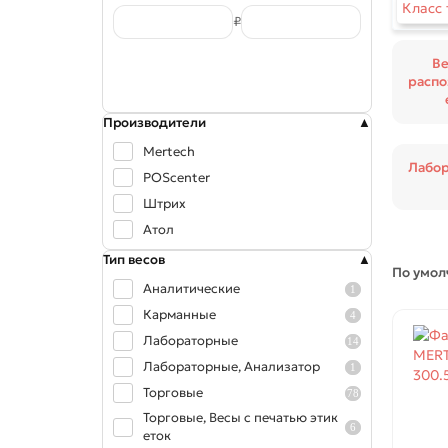
Класс 
₽
Ве
распо
Производители
Mertech
Лабо
POScenter
Штрих
Атол
Тип весов
По умо
Аналитические
1
Карманные
4
Лабораторные
14
Лабораторные, Анализатор
1
Торговые
78
Торговые, Весы с печатью этик
6
еток