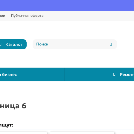
Уста
нии
Публичная оферта
Каталог
 бизнес
Ремон
ница 6
ищут: