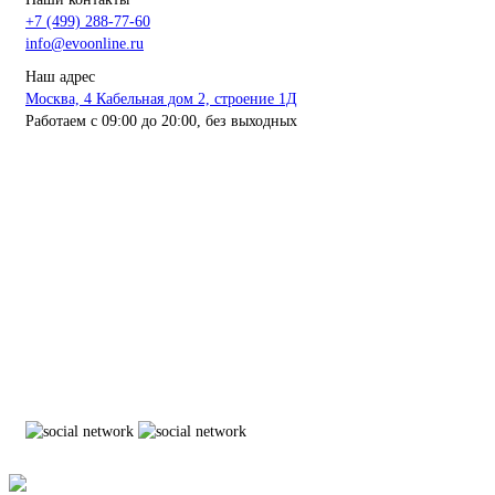
+7 (499) 288-77-60
info@evoonline.ru
Наш адрес
Москва, 4 Кабельная дом 2, строение 1Д
Работаем с 09:00 до 20:00, без выходных
ЭвоОнлайн поставляет онлайн-кассы, ТСД, сканеры и принтеры
этикеток для магазинов, складов и служб доставки.
Подбираем решения под маркировку и учёт, настраиваем
оборудование и интеграцию с учётными системами.
Выполняем ремонт ККТ, официальное обновление ПО, замену
ФН и сопровождение кассовой техники.
Работаем с бизнесом любого масштаба — от розничной точки
до распределительного склада.
Организуем быструю доставку по Москве и области и отправку
оборудования в регионы России.