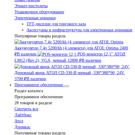
Этикет-пистолеты
Упаковочное оборудование
Электронные ценники
TFT-дисплеи для торгового зала
Аксессуары и инфраструктура для электронных ценников
Популярные товары раздела
Аккумулятор 7.4v 5200Ah (4 элемента) для ATOL Optima
2400
₽
В наличии
POS-монитор 12,1" АТОЛ
LM12 (Rev.2), VGA, черный
12800 ₽
В наличии
Денежный ящик АТОЛ CD-330-B черный, 330*380*90, 24V.
3700 ₽
В наличии
Программное обеспечение
Раздел каталога
Программное обеспечение
28 товаров в разделе
Смотреть все
Лайтбокс
Атол
Дримкас
Популярные товары раздела