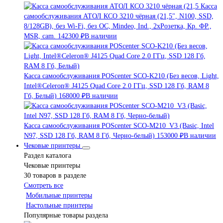
Касса
самообслуживания АТОЛ КСО 3210 чёрная (21,5", N100, SSD,
8/128GB), без Wi-Fi, без ОС, Mindeo, Ind., 2хРозетка, Кр. ФР.,
MSR, cam.
142300 ₽
В наличии
Касса самообслуживания POScenter SCO-K210 (Без весов, Light,
Intel®Celeron® J4125 Quad Core 2.0 ГГц, SSD 128 Гб, RAM 8
Гб, Белый)
168000 ₽
В наличии
Касса самообслуживания POScenter SCO-M210_V3 (Basic, Intel
N97, SSD 128 Гб, RAM 8 Гб, Черно-белый)
153000 ₽
В наличии
Чековые принтеры
Раздел каталога
Чековые принтеры
30 товаров в разделе
Смотреть все
Мобильные принтеры
Настольные принтеры
Популярные товары раздела