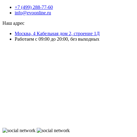
+7 (499) 288-77-60
info@evoonline.ru
Наш адрес
Москва, 4 Кабельная дом 2, строение 1Д
Работаем с 09:00 до 20:00, без выходных
ЭвоОнлайн поставляет онлайн-кассы, ТСД, сканеры и принтеры
этикеток для магазинов, складов и служб доставки.
Подбираем решения под маркировку и учёт, настраиваем
оборудование и интеграцию с учётными системами.
Выполняем ремонт ККТ, официальное обновление ПО, замену ФН и
сопровождение кассовой техники.
Работаем с бизнесом любого масштаба — от розничной точки до
распределительного склада.
Организуем быструю доставку по Москве и области и отправку
оборудования в регионы России.