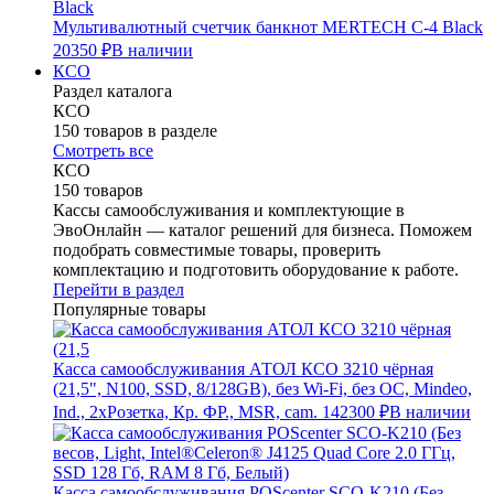
Мультивалютный счетчик банкнот MERTECH C-4 Black
20350 ₽
В наличии
КСО
Раздел каталога
КСО
150 товаров в разделе
Смотреть все
КСО
150 товаров
Кассы самообслуживания и комплектующие в
ЭвоОнлайн — каталог решений для бизнеса. Поможем
подобрать совместимые товары, проверить
комплектацию и подготовить оборудование к работе.
Перейти в раздел
Популярные товары
Касса самообслуживания АТОЛ КСО 3210 чёрная
(21,5", N100, SSD, 8/128GB), без Wi-Fi, без ОС, Mindeo,
Ind., 2хРозетка, Кр. ФР., MSR, cam.
142300 ₽
В наличии
Касса самообслуживания POScenter SCO-K210 (Без