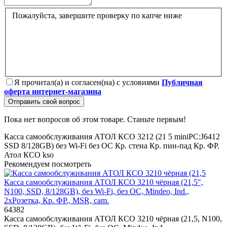
Пожалуйста, завершите проверку по капче ниже
Я прочитал(а) и согласен(на) с условиями
Публичная
оферта интернет-магазина
Отправить свой вопрос
Пока нет вопросов об этом товаре. Станьте первым!
Касса самообслуживания АТОЛ КСО 3212 (21
5
miniPC:J6412
SSD
8/128GB)
без Wi-Fi
без ОС
Кр. стена
Кр. пин-пад
Кр. ФР.
Атол
КСО
kso
Рекомендуем посмотреть
Касса самообслуживания АТОЛ КСО 3210 чёрная (21,5",
N100, SSD, 8/128GB), без Wi-Fi, без ОС, Mindeo, Ind.,
2хРозетка, Кр. ФР., MSR, cam.
64382
Касса самообслуживания АТОЛ КСО 3210 чёрная (21,5, N100,