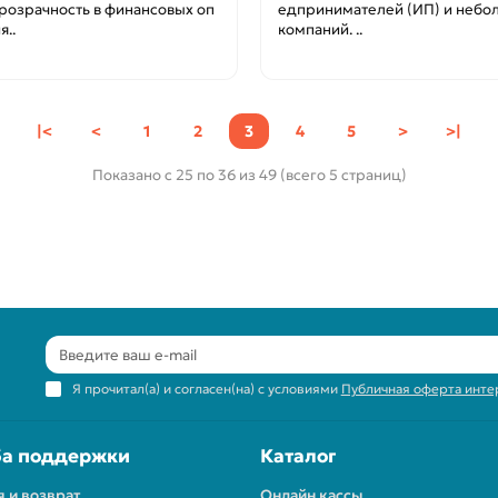
прозрачность в финансовых оп
едпринимателей (ИП) и небо
я..
компаний. ..
|<
<
1
2
3
4
5
>
>|
Показано с 25 по 36 из 49 (всего 5 страниц)
Я прочитал(а) и согласен(на) с условиями
Публичная оферта инте
а поддержки
Каталог
я и возврат
Онлайн кассы