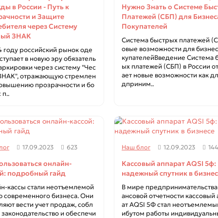
ы в России - Путь к
Нужно Знать о Системе Бы
рачности и Защите
Платежей (СБП) для Бизнес
бителя через Систему
Покупателей
ный ЗНАК
Система быстрых платежей (С
овые возможности для бизнес
4 году российский рынок оде
купателейВведение Система 
ступает в новую эру обязатель
ых платежей (СБП) в России о
аркировки через систему "Чес
ает новые возможности как д
ЗНАК", отражающую стремлен
дприним..
повышению прозрачности и бо
 п..
лог
17.09.2023
623
Наш блог
12.09.2023
14
ользоваться онлайн-
Кассовый аппарат AQSI 5ф:
й: подробный гайд
надежный спутник в бизне
н-кассы стали неотъемлемой
В мире предпринимательства
ю современного бизнеса. Они
ансовой отчетности кассовый
ляют вести учет продаж, собл
ат AQSI 5Ф стал неотъемлемы
 законодательство и обеспечи
ибутом работы индивидуальн