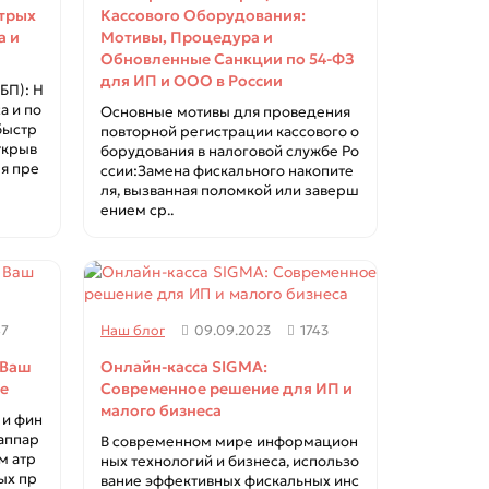
стрых
Кассового Оборудования:
а и
Мотивы, Процедура и
Обновленные Санкции по 54-ФЗ
для ИП и ООО в России
БП): Н
а и по
Основные мотивы для проведения
быстр
повторной регистрации кассового о
ткрыв
борудования в налоговой службе Ро
ля пре
ссии:Замена фискального накопите
ля, вызванная поломкой или заверш
ением ср..
47
Наш блог
09.09.2023
1743
 Ваш
Онлайн-касса SIGMA:
се
Современное решение для ИП и
малого бизнеса
 и фин
 аппар
В современном мире информацион
м атр
ных технологий и бизнеса, использо
ых пр
вание эффективных фискальных инс