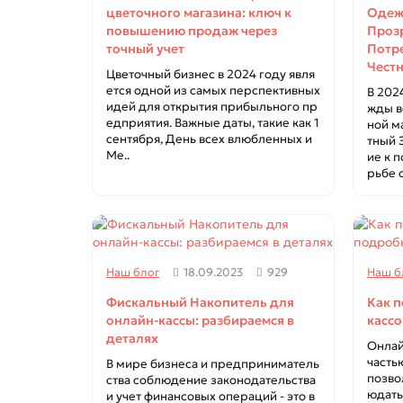
цветочного магазина: ключ к
Одежд
повышению продаж через
Проз
точный учет
Потре
Чест
Цветочный бизнес в 2024 году явля
ется одной из самых перспективных
В 202
идей для открытия прибыльного пр
жды в
едприятия. Важные даты, такие как 1
ной м
сентября, День всех влюбленных и
тный 
Ме..
ие к 
рьбе с
Наш блог
18.09.2023
929
Наш б
Фискальный Накопитель для
Как п
онлайн-кассы: разбираемся в
кассо
деталях
Онлай
часть
В мире бизнеса и предприниматель
позво
ства соблюдение законодательства
юдать
и учет финансовых операций - это в