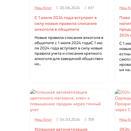
Наш блог
20.06.2024
617
Наш б
С 1 июля 2024 года вступают в
Пиво
силу новые правила списания
напит
алкоголя в общепите
прода
2024 
Новые правила списания алкоголя в
общепите с 1 июля 2024 годаС 1 ию
С 1 и
ля 2024 года вступают в силу новые
новые
правила учета и списания крепкого
естны
алкоголя для заведений обществен
саютс
но..
ирова
ых на.
Наш блог
04.03.2024
759
Наш б
Успешная автоматизация
2024: