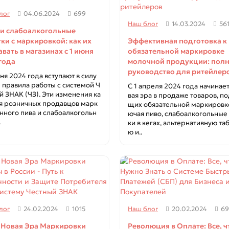
лог
04.06.2024
699
Наш блог
14.03.2024
56
 и слабоалкогольные
ки с маркировкой: как их
Эффективная подготовка к
вать в магазинах с 1 июня
обязательной маркировке
года
молочной продукции: пол
руководство для ритейлер
юня 2024 года вступают в силу
 правила работы с системой Ч
С 1 апреля 2024 года начинает
й ЗНАК (ЧЗ). Эти изменения ка
вая эра в продаже товаров, п
я розничных продавцов марк
щих обязательной маркировке
нного пива и слабоалкогольн
ючая пиво, слабоалкогольные
.
ки в кегах, альтернативную та
ю и..
лог
24.02.2024
1015
Наш блог
20.02.2024
69
 Новая Эра Маркировки
Революция в Оплате: Все, ч