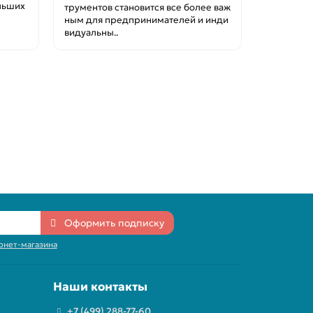
льших
трументов становится все более важ
ным для предпринимателей и инди
видуальны..
Оформить подписку
рнет-магазина
Наши контакты
+7 (499) 288-77-60