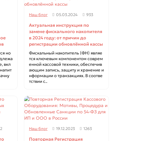
1
Наш блог
05.03.2024
933
Актуальная инструкция по
замене фискального накопителя
ное
в 2024 году: от причин до
ов
регистрации обновлённой кассы
ся но
Фискальный накопитель (ФН) являе
одлежа
тся ключевым компонентом соврем
, вкл
енной кассовой техники, обеспечив
 напит
ающим запись, защиту и хранение и
бачну
нформации о транзакциях. В соотве
тствии с..
2
Наш блог
19.12.2023
1263
то
Повторная Регистрация