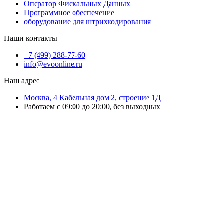
Оператор Фискальных Данных
Программное обеспечение
оборудование для штрихкодирования
Наши контакты
+7 (499) 288-77-60
info@evoonline.ru
Наш адрес
Москва, 4 Кабельная дом 2, строение 1Д
Работаем с 09:00 до 20:00, без выходных
ЭвоОнлайн поставляет онлайн-кассы, ТСД, сканеры и принтеры
этикеток для магазинов, складов и служб доставки.
Подбираем решения под маркировку и учёт, настраиваем
оборудование и интеграцию с учётными системами.
Выполняем ремонт ККТ, официальное обновление ПО, замену ФН и
сопровождение кассовой техники.
Работаем с бизнесом любого масштаба — от розничной точки до
распределительного склада.