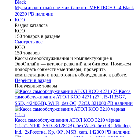
Мультивалютный счетчик банкнот MERTECH C-4 Black
20230 ₽
В наличии
КСО
Раздел каталога
КСО
150 товаров в разделе
Смотреть все
КСО
150 товаров
Кассы самообслуживания и комплектующие в
ЭвоОнлайн — каталог решений для бизнеса. Поможем
подобрать совместимые товары, проверить
комплектацию и подготовить оборудование к работе.
Перейти в раздел
Популярные товары
Касса
самообслуживания АТОЛ КСО 4271 (27", i5-1135G7,
SSD, 4/240GB), Wi-Fi, без ОС, 72CJ.
321000 ₽
В наличии
Касса самообслуживания АТОЛ КСО 3210 чёрная
(21,5", N100, SSD, 8/128GB), без Wi-Fi, без ОС, Mindeo,
Ind., 2хРозетка, Кр. ФР., MSR, cam.
142300 ₽
В наличии