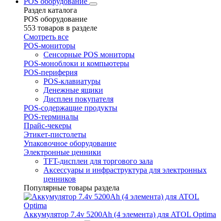
POS оборудование
Раздел каталога
POS оборудование
553 товаров в разделе
Смотреть все
POS-мониторы
Сенсорные POS мониторы
POS-моноблоки и компьютеры
POS-периферия
POS-клавиатуры
Денежные ящики
Дисплеи покупателя
POS-содержащие продукты
POS-терминалы
Прайс-чекеры
Этикет-пистолеты
Упаковочное оборудование
Электронные ценники
TFT-дисплеи для торгового зала
Аксессуары и инфраструктура для электронных
ценников
Популярные товары раздела
Аккумулятор 7.4v 5200Ah (4 элемента) для ATOL Optima