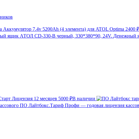
нников
Аккумулятор 7.4v 5200Ah (4 элемента) для ATOL Optima
2400 
Денежный я
тарт Лицензия 12 месяцев
5000 ₽
В наличии
Лайтбокс.Тариф Профи — годовая лицензия кассо