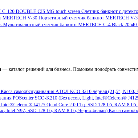
Счетчик банкнот с дете
Портативный счетчик банкнот MERTECH V-3
Мультивалютный счетчик банкнот MERTECH C-4 Black
20540
— каталог решений для бизнеса. Поможем подобрать совместим
Касса самообслуживания АТОЛ КСО 3210 чёрная (21,5", N100, SSD
 Intel®Celeron® J4125 Quad Core 2.0 ГГц, SSD 128 Гб, RAM 8 Гб,
Касса самооб