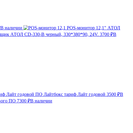
₽
В наличии
POS-монитор 12,1" АТОЛ
щик АТОЛ CD-330-B черный, 330*380*90, 24V.
3700 ₽
В
ПО Лайтбокс тариф Лайт годовой
3500 ₽
В
вого ПО
7300 ₽
В наличии