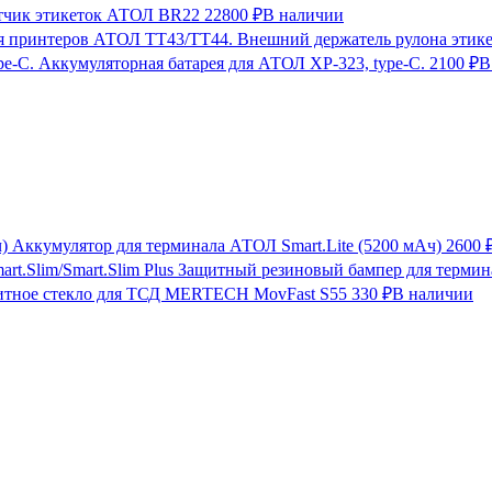
тчик этикеток АТОЛ BR22
22800 ₽
В наличии
Внешний держатель рулона этик
Аккумуляторная батарея для АТОЛ XP-323, type-C.
2100 ₽
В
Аккумулятор для терминала АТОЛ Smart.Lite (5200 мАч)
2600 
Защитный резиновый бампер для термина
итное стекло для ТСД MERTECH MovFast S55
330 ₽
В наличии