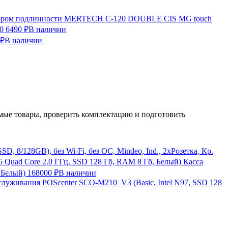
ктором подлинности MERTECH C-120 DOUBLE CIS MG touch
0
6490 ₽
В наличии
 ₽
В наличии
ые товары, проверить комплектацию и подготовить
, 8/128GB), без Wi-Fi, без ОС, Mindeo, Ind., 2хРозетка, Кр.
Касса
 Белый)
168000 ₽
В наличии
служивания POScenter SCO-M210_V3 (Basic, Intel N97, SSD 128