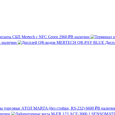
оплаты СБП Mertech с NFC Green
2960 ₽
В наличии
 наличии
Дисп
ы торговые АТОЛ MARTA (без стойки, RS-232)
6600 ₽
В наличи
личии