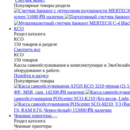
Счетчик монет
Популярные товары раздела
screen
51680 ₽
В наличии
КСО
Раздел каталога
КСО
150 товаров в разделе
Смотреть все
КСО
150 товаров
Кассы самообслуживания и комплектующие в ЭвоОнлайн 
оборудование к работе.
Перейти в раздел
Популярные товары
ФР., MSR, cam.
142300 ₽
В наличии
самообслуживания POScenter SCO-K210 (Без весов, Light,
Гб, RAM 8 Гб, Черно-белый)
153000 ₽
В наличии
Чековые принтеры
Раздел каталога
Чековые принтеры