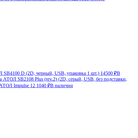
SB4100 D (2D, черный, USB, упаковка 1 шт.)
14500 ₽
В
 АТОЛ SB2108 Plus (rev.2) (2D, серый, USB, без подставки,
 АТОЛ Impulse 12
1040 ₽
В наличии